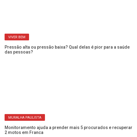
VIVER BEM
Pressão alta ou pressão baixa? Qual delas é pior para a saúde
Qu
das pessoas?
po
MURALHA PAULISTA
Monitoramento ajuda a prender mais 5 procurados e recuperar
Mu
2 motos em Franca
di