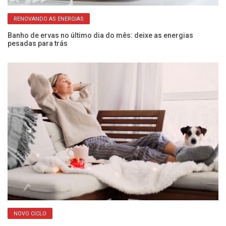
RENOVANDO AS ENERGIAS
Banho de ervas no último dia do mês: deixe as energias
Si
pesadas para trás
v
NOVO CICLO