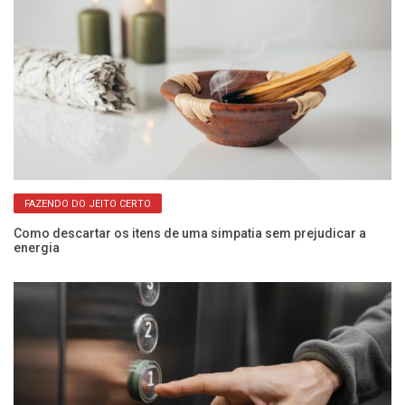
FAZENDO DO JEITO CERTO
Como descartar os itens de uma simpatia sem prejudicar a
In
energia
a