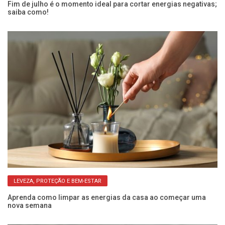
Fim de julho é o momento ideal para cortar energias negativas;
O 
saiba como!
pa
LEVEZA, PROTEÇÃO E BEM-ESTAR
om
Aprenda como limpar as energias da casa ao começar uma
Su
nova semana
sá