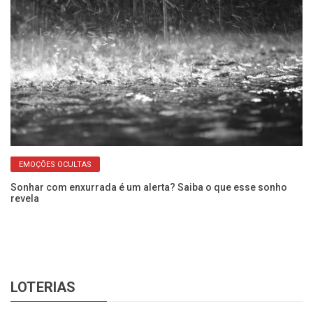
EMOÇÕES OCULTAS
r
Sonhar com enxurrada é um alerta? Saiba o que esse sonho
Co
revela
as
LOTERIAS