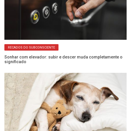
RECADOS DO SUBCONSCIENTE
Sonhar com elevador: subir e descer muda completamente o
Al
significado
p