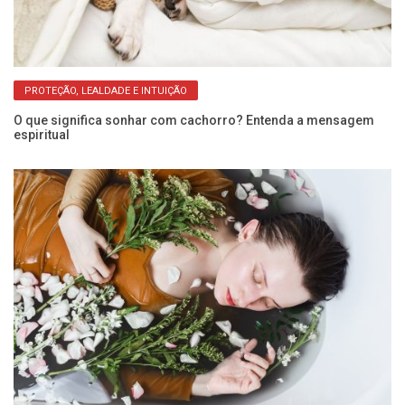
PROTEÇÃO, LEALDADE E INTUIÇÃO
O que significa sonhar com cachorro? Entenda a mensagem
So
espiritual
r