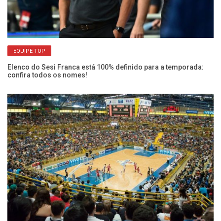
EQUIPE TOP
Elenco do Sesi Franca está 100% definido para a temporada:
confira todos os nomes!
He
pr