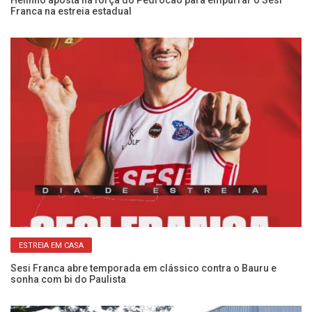
Franca na estreia estadual
ab
ESTREIA EM CASA
:
Sesi Franca abre temporada em clássico contra o Bauru e
Ca
sonha com bi do Paulista
Se