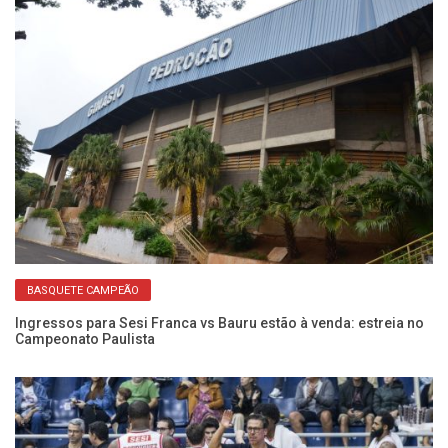
BASQUETE CAMPEÃO
Ingressos para Sesi Franca vs Bauru estão à venda: estreia no
Se
Campeonato Paulista
D