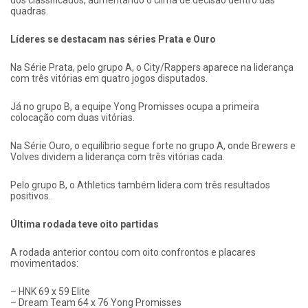
dos classificados, aumentando o clima de decisão dentro das
quadras.
Líderes se destacam nas séries Prata e Ouro
Na Série Prata, pelo grupo A, o City/Rappers aparece na liderança
com três vitórias em quatro jogos disputados.
Já no grupo B, a equipe Yong Promisses ocupa a primeira
colocação com duas vitórias.
Na Série Ouro, o equilíbrio segue forte no grupo A, onde Brewers e
Volves dividem a liderança com três vitórias cada.
Pelo grupo B, o Athletics também lidera com três resultados
positivos.
Última rodada teve oito partidas
A rodada anterior contou com oito confrontos e placares
movimentados:
– HNK 69 x 59 Elite
– Dream Team 64 x 76 Yong Promisses