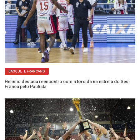
BASQUETE FRANCANO
Helinho destaca reencontro com a torcida na estreia do Sesi
An
Franca pelo Paulista
el
da
Mi
t