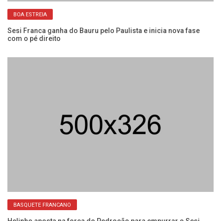
BOA ESTREIA
Sesi Franca ganha do Bauru pelo Paulista e inicia nova fase
Se
com o pé direito
co
BASQUETE FRANCANO
na
Helinho aposta na força do Pedrocão para empurrar o Sesi
Se