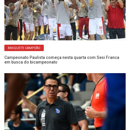
BASQUETE CAMPEÃO
Campeonato Paulista começa nesta quarta com Sesi Franca
em busca do bicampeonato
de
No
co