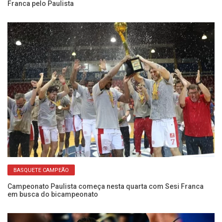
Franca pelo Paulista
el
da
Mi
t
BASQUETE CAMPEÃO
Campeonato Paulista começa nesta quarta com Sesi Franca
em busca do bicampeonato