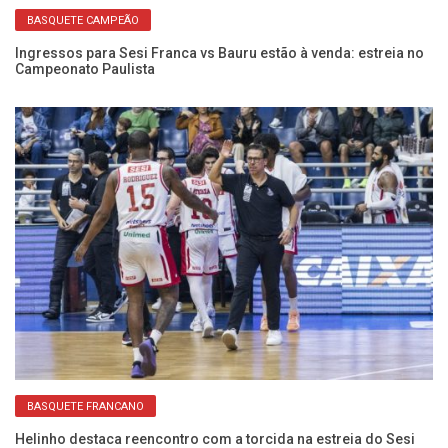
BASQUETE CAMPEÃO
Ingressos para Sesi Franca vs Bauru estão à venda: estreia no
Se
Campeonato Paulista
D
BASQUETE FRANCANO
Helinho destaca reencontro com a torcida na estreia do Sesi
An