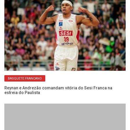
BASQUETE FRANCANO
do
Reynan e Andrezão comandam vitória do Sesi Franca na
Co
estreia do Paulista
Fr