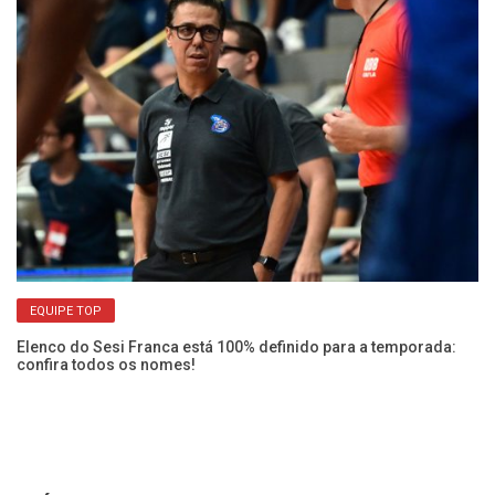
de
No
co
EQUIPE TOP
Elenco do Sesi Franca está 100% definido para a temporada:
confira todos os nomes!