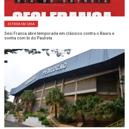
ESTREIA EM CASA
:
Sesi Franca abre temporada em clássico contra o Bauru e
Ca
sonha com bi do Paulista
Se