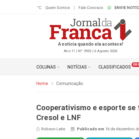
°C
Quem Somos
Fale Conosco
ENVIE NOTÍC
A notícia quando ela acontece!
Ano 11 | Nº 3932 | 6 Agosto 2026
EM 
COLUNAS
NOTÍCIAS
CLASSIFICADOS
Home
Comunicação
Cooperativismo e esporte se
Cresol e LNF
Robson Leite
Publicado em
16 de dezembro de