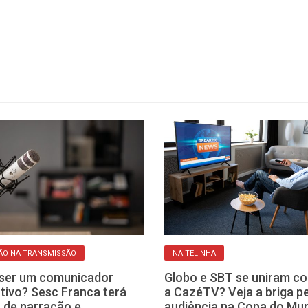
ÃO NA TRANSMISSÃO
NA TELINHA
ser um comunicador
Globo e SBT se uniram co
tivo? Sesc Franca terá
a CazéTV? Veja a briga p
 de narração e
audiência na Copa do Mu