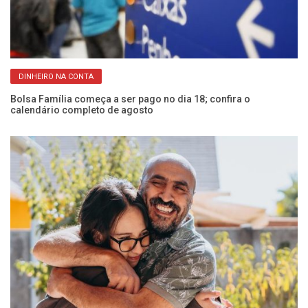
DINHEIRO NA CONTA
Bolsa Família começa a ser pago no dia 18; confira o
CP
calendário completo de agosto
Fr