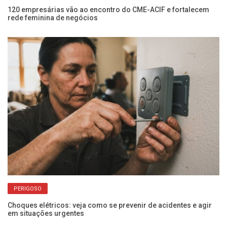
o
120 empresárias vão ao encontro do CME-ACIF e fortalecem
Ap
rede feminina de negócios
pr
PERIGOSO
Choques elétricos: veja como se prevenir de acidentes e agir
Po
em situações urgentes
f