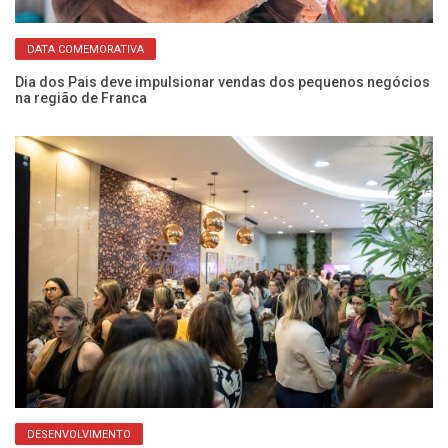
DATA COMEMORATIVA
Dia dos Pais deve impulsionar vendas dos pequenos negócios
EM
na região de Franca
ce
DESENVOLVIMENTO