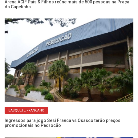
Arena ACIF Pais & Filhos reúne mais de 500 pessoas na Praça
Ch
da Capelinha
em
BASQUETE FRANCANO
 de
Ingressos para jogo Sesi Franca vs Osasco terão preços
Pr
promocionais no Pedrocão
at