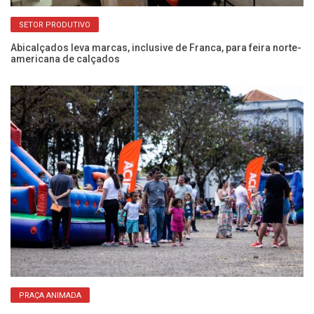
SETOR PRODUTIVO
Abicalçados leva marcas, inclusive de Franca, para feira norte-
12
americana de calçados
re
PRAÇA ANIMADA