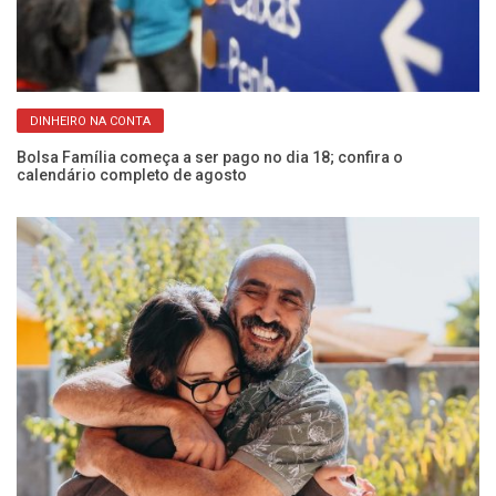
DINHEIRO NA CONTA
Bolsa Família começa a ser pago no dia 18; confira o
CP
calendário completo de agosto
Fr