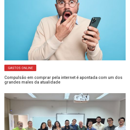
GASTOS ONLINE
ba
Compulsão em comprar pela internet é apontada com um dos
Fr
grandes males da atualidade
o 