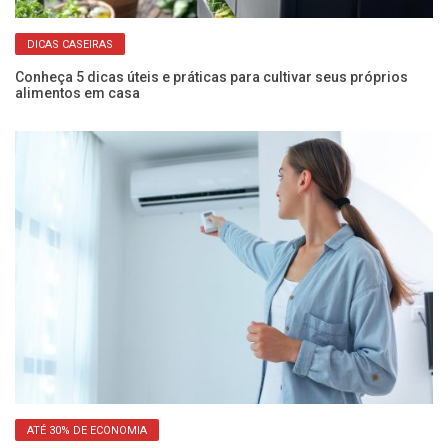
DICAS CASEIRAS
o
Conheça 5 dicas úteis e práticas para cultivar seus próprios
Ve
alimentos em casa
a
ATÉ 30% DE ECONOMIA