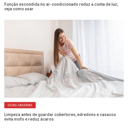
Função escondida no ar-condicionado reduz a conta de luz;
Po
veja como usar
sa
DICAS CASEIRAS
 e
Limpeza antes de guardar cobertores, edredons e casacos
Co
evita mofo e reduz ácaros
ec