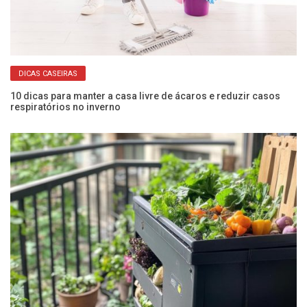
DICAS CASEIRAS
10 dicas para manter a casa livre de ácaros e reduzir casos
Co
respiratórios no inverno
an