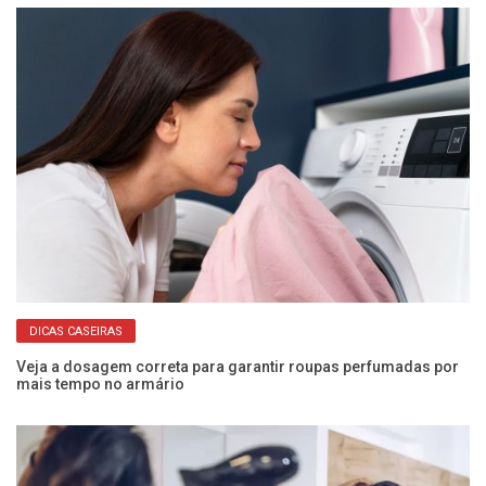
DICAS CASEIRAS
a!
Veja a dosagem correta para garantir roupas perfumadas por
Nu
mais tempo no armário
En