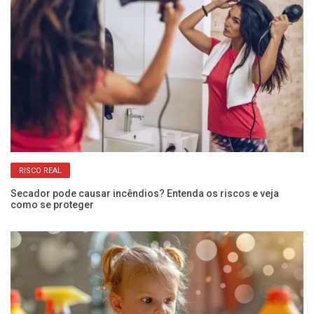
RISCO REAL
s
Secador pode causar incêndios? Entenda os riscos e veja
Mi
como se proteger
co