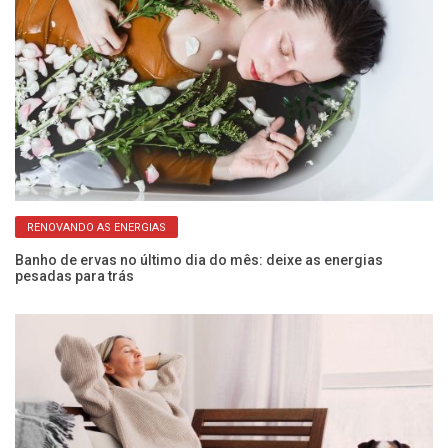
RENOVANDO AS ENERGIAS
Banho de ervas no último dia do mês: deixe as energias
Si
pesadas para trás
v