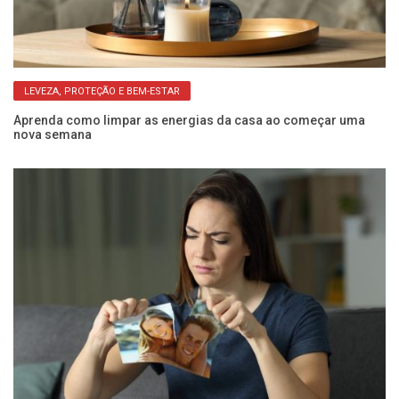
LEVEZA, PROTEÇÃO E BEM-ESTAR
om
Aprenda como limpar as energias da casa ao começar uma
Su
nova semana
sá