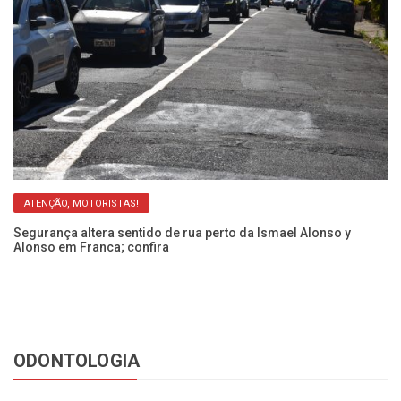
ATENÇÃO, MOTORISTAS!
so
Segurança altera sentido de rua perto da Ismael Alonso y
Ob
Alonso em Franca; confira
y 
ODONTOLOGIA