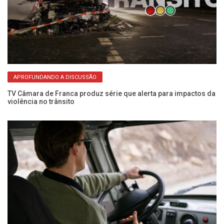
APROFUNDANDO A DISCUSSÃO
a
TV Câmara de Franca produz série que alerta para impactos da
Pe
violência no trânsito
no