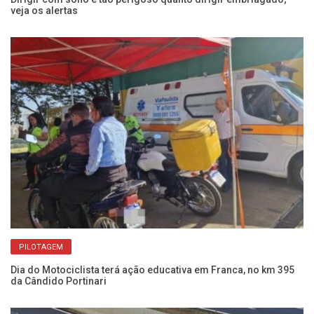
veja os alertas
Câ
PILOTAGEM
Dia do Motociclista terá ação educativa em Franca, no km 395
Am
da Cândido Portinari
op