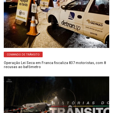
COMANDO DE TRÂNSITO
Operação Lei Seca em Franca fiscaliza 837 motoristas, com 8
É 
recusas ao bafômetro
re