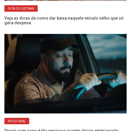
DICA DO DETRAN
os
Veja as dicas de como dar baixa naquele veículo velho que só
O 
gera despesa
e 
RISCO REAL
Dirigir com sono é tão perigoso quanto dirigir embriagado;
Co