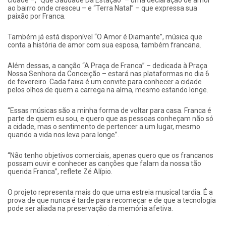
cidade –, “Que Saudade Da Estação” – uma declaração de amor
ao bairro onde cresceu – e “Terra Natal” – que expressa sua
paixão por Franca.
Também já está disponível “O Amor é Diamante”, música que
conta a história de amor com sua esposa, também francana.
Além dessas, a canção “A Praça de Franca” – dedicada à Praça
Nossa Senhora da Conceição – estará nas plataformas no dia 6
de fevereiro. Cada faixa é um convite para conhecer a cidade
pelos olhos de quem a carrega na alma, mesmo estando longe.
“Essas músicas são a minha forma de voltar para casa. Franca é
parte de quem eu sou, e quero que as pessoas conheçam não só
a cidade, mas o sentimento de pertencer a um lugar, mesmo
quando a vida nos leva para longe”.
“Não tenho objetivos comerciais, apenas quero que os francanos
possam ouvir e conhecer as canções que falam da nossa tão
querida Franca”, reflete Zé Alípio.
O projeto representa mais do que uma estreia musical tardia. É a
prova de que nunca é tarde para recomeçar e de que a tecnologia
pode ser aliada na preservação da memória afetiva.