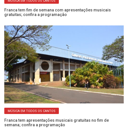
MÚSICA EM TODOS OS CANTOS
Franca tem fim de semana com apresentações musicais
Ca
gratuitas; confira a programação
Fe
MÚSICA EM TODOS OS CANTOS
Franca tem apresentações musicais gratuitas no fim de
Se
semana; confira a programação
an