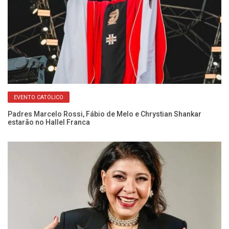
EVENTO CATÓLICO
Padres Marcelo Rossi, Fábio de Melo e Chrystian Shankar
Ne
estarão no Hallel Franca
no