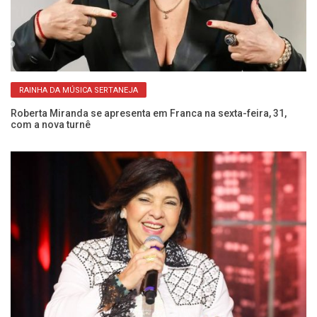
RAINHA DA MÚSICA SERTANEJA
im
Roberta Miranda se apresenta em Franca na sexta-feira, 31,
Mú
com a nova turnê
d