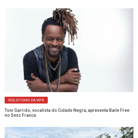
REELEITURAS DA MPB
Toni Garrido, vocalista do Cidade Negra, apresenta Baile Free
A 
no Sesc Franca
B