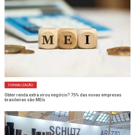
FORMALIZAÇÃO
os
Obter renda extra virou negócio? 75% das novas empresas
Di
brasileiras são MEIs
na