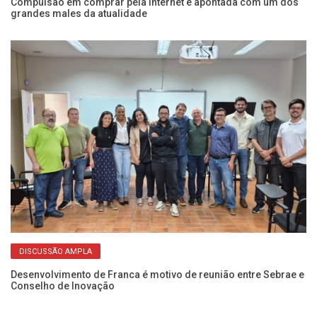
ba
Compulsão em comprar pela internet é apontada com um dos
Fr
grandes males da atualidade
o 
DISCUSSÃO AMPLA
Desenvolvimento de Franca é motivo de reunião entre Sebrae e
Es
Conselho de Inovação
vo