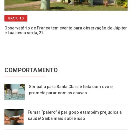
GRATUITO
Observatório de Franca tem evento para observação de Júpiter
Ac
e Lua nesta sexta, 22
c
COMPORTAMENTO
Simpatia para Santa Clara é feita com ovo e
promete parar com as chuvas
Fumar “paiero” é perigoso e também prejudica a
saúde! Saiba mais sobre isso