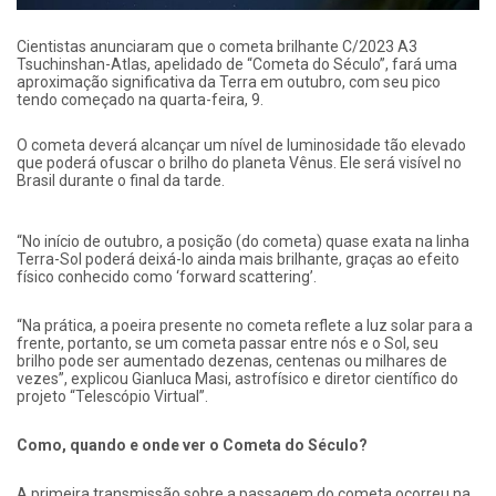
Cientistas anunciaram que o cometa brilhante C/2023 A3
Tsuchinshan-Atlas, apelidado de “Cometa do Século”, fará uma
aproximação significativa da Terra em outubro, com seu pico
tendo começado na quarta-feira, 9.
O cometa deverá alcançar um nível de luminosidade tão elevado
que poderá ofuscar o brilho do planeta Vênus. Ele será visível no
Brasil durante o final da tarde.
“No início de outubro, a posição (do cometa) quase exata na linha
Terra-Sol poderá deixá-lo ainda mais brilhante, graças ao efeito
físico conhecido como ‘forward scattering’.
“Na prática, a poeira presente no cometa reflete a luz solar para a
frente, portanto, se um cometa passar entre nós e o Sol, seu
brilho pode ser aumentado dezenas, centenas ou milhares de
vezes”, explicou Gianluca Masi, astrofísico e diretor científico do
projeto “Telescópio Virtual”.
Como, quando e onde ver o Cometa do Século?
A primeira transmissão sobre a passagem do cometa ocorreu na