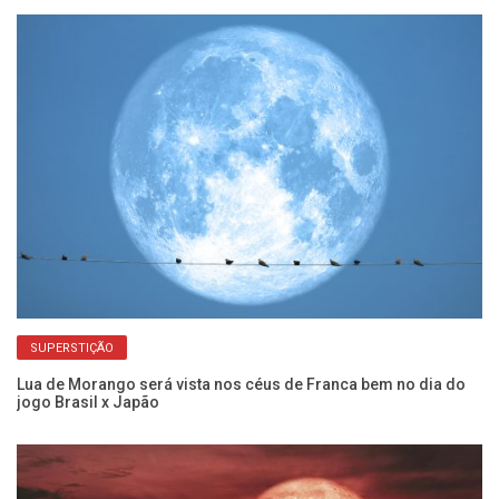
SUPERSTIÇÃO
ete
Lua de Morango será vista nos céus de Franca bem no dia do
Ch
jogo Brasil x Japão
br