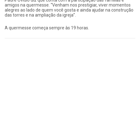
Padre Ovídio diz que conta com a participação das famílias e
amigos na quermesse. “Venham nos prestigiar, viver momentos
alegres ao lado de quem você gosta e ainda ajudar na construção
das torres e na ampliação da igreja”.
A quermesse começa sempre às 19 horas.