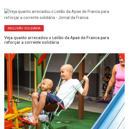
INCLUSÃO SOLIDÁRIA
Veja quanto arrecadou o Leilão da Apae de Franca para
Fo
reforçar a corrente solidária
da
AP
no
FU