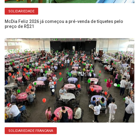
C
SOLIDARIEDADE
McDia Feliz 2026 já começou a pré-venda de tíquetes pelo
preço de R$21
O 
ag
SOLIDARIEDADE FRANCANA