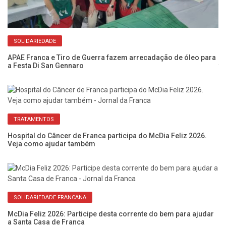
SOLIDARIEDADE
APAE Franca e Tiro de Guerra fazem arrecadação de óleo para
A 
a Festa Di San Gennaro
tr
TRATAMENTOS
Hospital do Câncer de Franca participa do McDia Feliz 2026.
Fe
Veja como ajudar também
sa
SOLIDARIEDADE FRANCANA
McDia Feliz 2026: Participe desta corrente do bem para ajudar
Fe
a Santa Casa de Franca
so