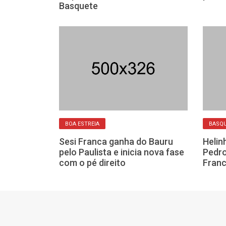
Basquete
BOA ESTREIA
BASQ
nova derrota
Sesi Franca ganha do Bauru
Helin
na Liga de
pelo Paulista e inicia nova fase
Pedro
o do NBB
com o pé direito
Franc