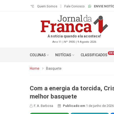
°C
Quem Somos
Fale Conosco
ENVIE NOTÍC
A notícia quando ela acontece!
Ano 11 | Nº 3935 | 9 Agosto 2026
EM 
COLUNAS
NOTÍCIAS
CLASSIFICADOS
Home
Basquete
Com a energia da torcida, Cri
melhor basquete
F. A. Barbosa
Publicado em
1 de junho de 2026