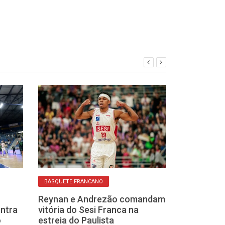
BASQUETE FRANCANO
BASQUETE FRANCA
Reynan e Andrezão comandam
Helinho desta
ontra
vitória do Sesi Franca na
com a torcida 
o
estreia do Paulista
Sesi Franca pe