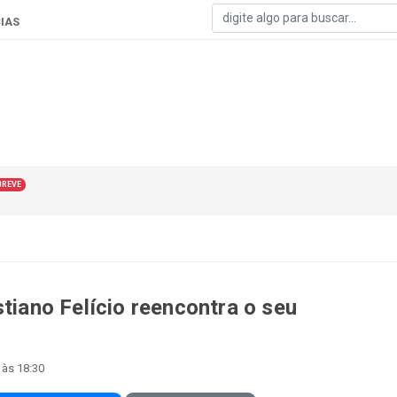
IAS
BREVE
stiano Felício reencontra o seu
 às 18:30