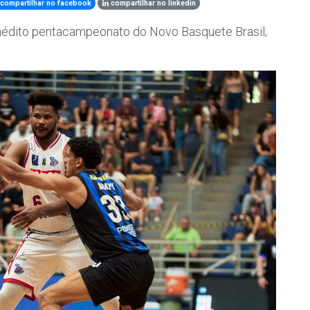
compartilhar no facebook
compartilhar no linkedin
 inédito pentacampeonato do Novo Basquete Brasil;