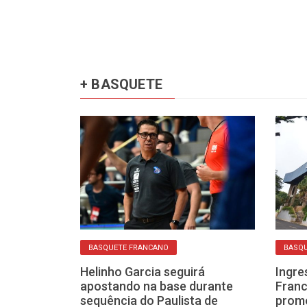
+ BASQUETE
BASQUETE FRANCANO
BASQ
nho e Gui
Helinho Garcia seguirá
Ingre
orços
apostando na base durante
Franc
anca para a
sequência do Paulista de
prom