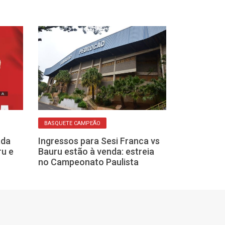
BASQUETE EM FRA
BASQUETE CAMPEÃO
Sesi Franca t
ada
Ingressos para Sesi Franca vs
domínio no Pau
ru e
Bauru estão à venda: estreia
conquistar o 
no Campeonato Paulista