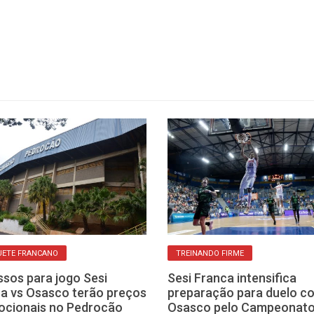
UETE FRANCANO
TREINANDO FIRME
ssos para jogo Sesi
Sesi Franca intensifica
a vs Osasco terão preços
preparação para duelo c
ocionais no Pedrocão
Osasco pelo Campeonat