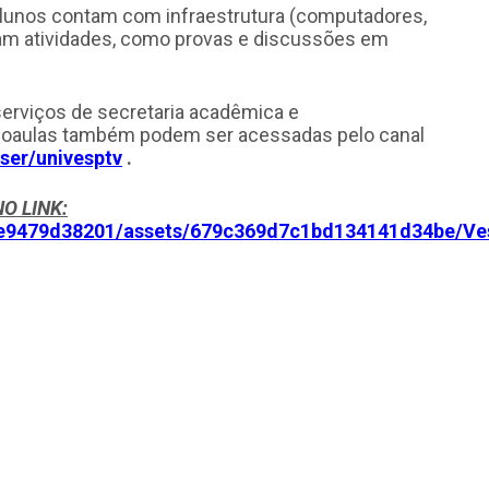
 alunos contam com infraestrutura (computadores,
izam atividades, como provas e discussões em
serviços de secretaria acadêmica e
deoaulas também podem ser acessadas pelo canal
ser/univesptv
.
O LINK:
26e9479d38201/assets/679c369d7c1bd134141d34be/Ves