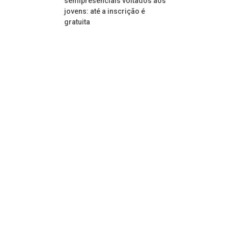
semipresenciais voltados aos
jovens: até a inscrição é
gratuita