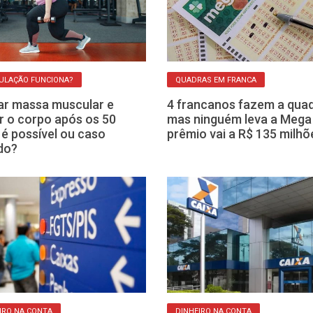
ULAÇÃO FUNCIONA?
QUADRAS EM FRANCA
r massa muscular e
4 francanos fazem a quad
ir o corpo após os 50
mas ninguém leva a Mega
 é possível ou caso
prêmio vai a R$ 135 milhõ
do?
IRO NA CONTA
DINHEIRO NA CONTA