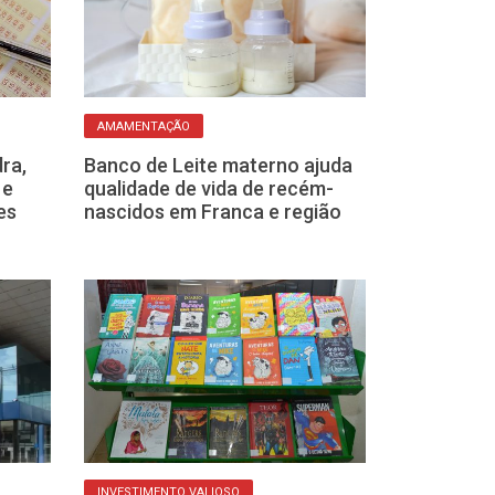
AMAMENTAÇÃO
SAIBA MAIS
ra,
Banco de Leite materno ajuda
Usar vasilhas 
 e
qualidade de vida de recém-
micro-ondas: 
es
nascidos em Franca e região
hábito é práti
COMPORTAMENTO
INVESTIMENTO VALIOSO