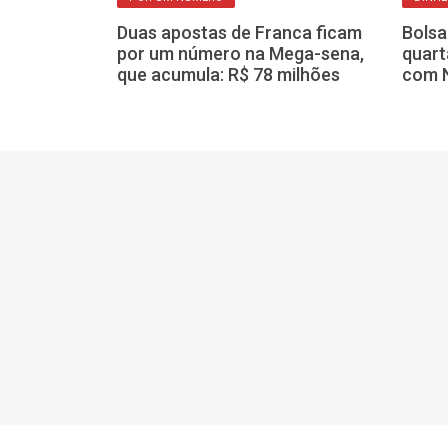
 medicamentos
que não vai
Duas apostas de Franca ficam
Bolsa
u verdade?
por um número na Mega-sena,
quart
que acumula: R$ 78 milhões
com N