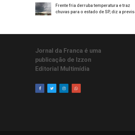
Frente fria derruba temperatura e traz
chuvas para o estado de SP, diz a previ
Jornal da Franca é uma
publicação de Izzon
Editorial Multimídia