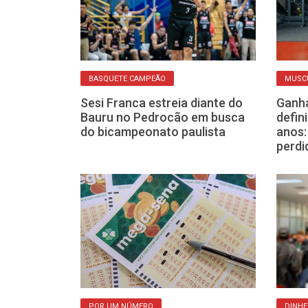
DA
BASQUETE CAMPEÃO
MUSC
reta ajuda
Sesi Franca estreia diante do
Ganha
ntar o frio e
Bauru no Pedrocão em busca
defin
aquecido
do bicampeonato paulista
anos:
perdi
POR UM NÚMERO
DINHE