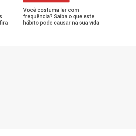
Olhar o celula
Você costuma ler com
conversas é ví
s
frequência? Saiba o que este
falta de educ
fira
hábito pode causar na sua vida