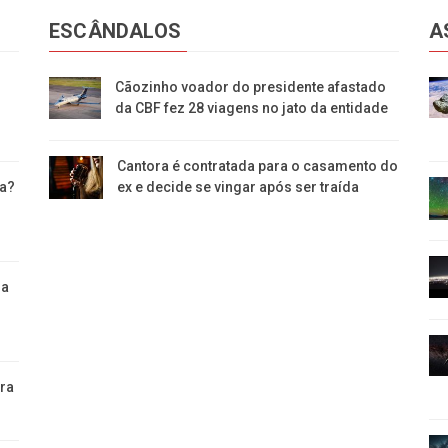
ESCÂNDALOS
A
Cãozinho voador do presidente afastado
da CBF fez 28 viagens no jato da entidade
Cantora é contratada para o casamento do
va?
ex e decide se vingar após ser traída
da
ara