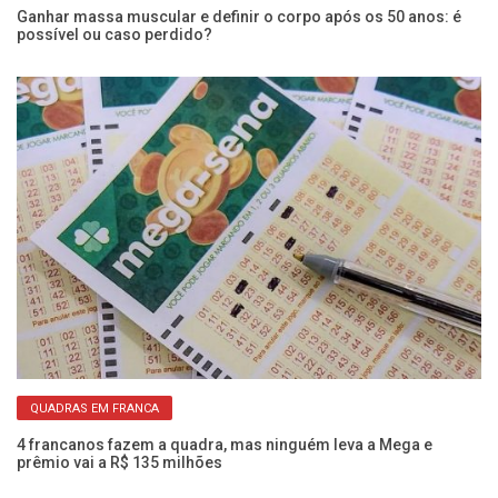
Ganhar massa muscular e definir o corpo após os 50 anos: é
Im
possível ou caso perdido?
re
QUADRAS EM FRANCA
s
4 francanos fazem a quadra, mas ninguém leva a Mega e
Vo
prêmio vai a R$ 135 milhões
di