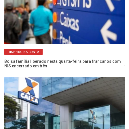
DINHEIRO NA CONTA
Bolsa família liberado nesta quarta-feira para francanos com
Ma
NIS encerrado em três
te