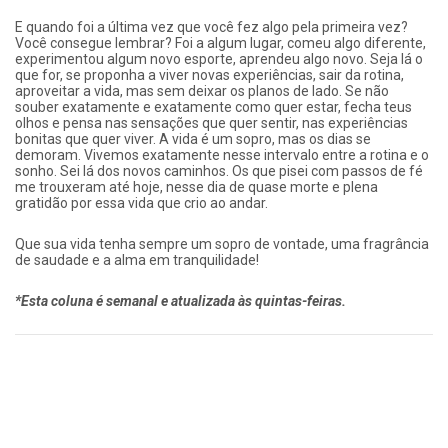
E quando foi a última vez que você fez algo pela primeira vez?
Você consegue lembrar? Foi a algum lugar, comeu algo diferente,
experimentou algum novo esporte, aprendeu algo novo. Seja lá o
que for, se proponha a viver novas experiências, sair da rotina,
aproveitar a vida, mas sem deixar os planos de lado. Se não
souber exatamente e exatamente como quer estar, fecha teus
olhos e pensa nas sensações que quer sentir, nas experiências
bonitas que quer viver. A vida é um sopro, mas os dias se
demoram. Vivemos exatamente nesse intervalo entre a rotina e o
sonho. Sei lá dos novos caminhos. Os que pisei com passos de fé
me trouxeram até hoje, nesse dia de quase morte e plena
gratidão por essa vida que crio ao andar.
Que sua vida tenha sempre um sopro de vontade, uma fragrância
de saudade e a alma em tranquilidade!​
*Esta coluna é semanal e atualizada às quintas-feiras.