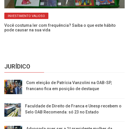
INVESTIMENTO VALIOSO
Você costuma ler com frequência? Saiba o que este hábito
Mu
pode causar na sua vida
da
JURÍDICO
Com eleição de Patrícia Vanzolini na OAB-SP,
francano fica em posição de destaque
Faculdade de Direito de Franca e Unesp recebem o
Selo OAB Recomenda: só 23 no Estado
Advogada quer ser a 1ª presidente mulher da