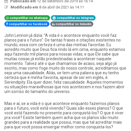
Publicado em
12 de setembro de 2019 às 16:14
Modificado em
8 de abril de 2021 às 14:11
compartilhar no whatsapp
compartilhar no telegram
compartilhar no facebook
compartilhar no linkedin
​John Lennon já dizia: ”A vida é o acontece enquanto você faz
planos para o futuro”. De tantas frases e citações existentes no
mundo, essa com certeza é uma das minhas favoritas. Eu
acredito muito que Deus fica rindo lá em cima, enquanto estamos
aqui fazendo mil planos para nossas vidas, e que Ele sabe que
muitas coisas já estão predestinadas a acontecer naquele
momento. Talvez até o que chamamos de acaso, seja algo já
escrito, mas como foge muito do nosso controle, acreditamos que
seja uma casualidade. Aliás, se tem uma palavra que eu tenho
certeza que é minha favorita, apesar de ser em inglês, é:
Serendipity. Ela quer dizer, feliz casualidade. Aqueles momentos
ou situações maravilhosas que nos acontecem e nos fazem abrir
um sorriso do tamanho do universo.
Mas e aí, se a vida é o que acontece enquanto fazemos planos
para o futuro, você está vivendo? Quais são esses planos? O que
você está fazendo no presente para conquistá-los? O que é viver
pra você? Existe também quem acha que os planos são muito
grandes para a realidade que possui, mas que tal acreditar mais
para que você possa enxergar melhor como conquista-los?