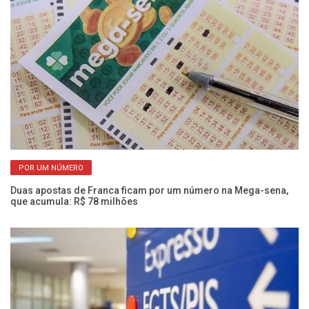
POR UM NÚMERO
Duas apostas de Franca ficam por um número na Mega-sena,
Ol
que acumula: R$ 78 milhões
e