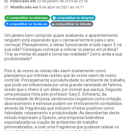
Publicado em
23 de janeiro de 2019 às 23:16
Modificado em
8 de abril de 2021 às 14:11
compartilhar no whatsapp
compartilhar no telegram
compartilhar no facebook
compartilhar no linkedin
Um janeiro bem comprido quase acabando, e aparentemente
ninguém está esperando que o carnaval termine para o ano
começar. Planejamento, e ideias funcionando a todo vapor. E na
sua vida? Conseguiu começar a colocar os planos em prática?
Tirar as metas do papel e torná-las realidade? Como anda a sua
produtividade?
Pois é, às vezes as coisas não saem exatamente como
planejamos por infinitas razões que às vezes saem do nosso
controle. Principalmente a produtividade no ambiente de trabalho,
que pode ser influenciada por uma grande variedade de fatores,
sendo que o cheiro é um deles, por incrível que pareça. Segundo
uma pesquisa feita pelo professor Gary E. Schwartz, da
Universidade do Arizona, sentimentos negativos como irritação,
aborrecimento e estresse podem ser efetivamente combatidos
através de fragrâncias que induzem efeitos positivos como
felicidade, relaxamento e produtividade. As descobertas deste
estudo inspiraram a Spaces, uma empresa holandesa
especializada na criação de ambientes de trabalho
personalizados, a criar uma fragrância que pudesse relaxar os