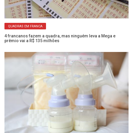
QUADRAS EM FRANCA
s
4 francanos fazem a quadra, mas ninguém leva a Mega e
Vo
prêmio vai a R$ 135 milhões
di