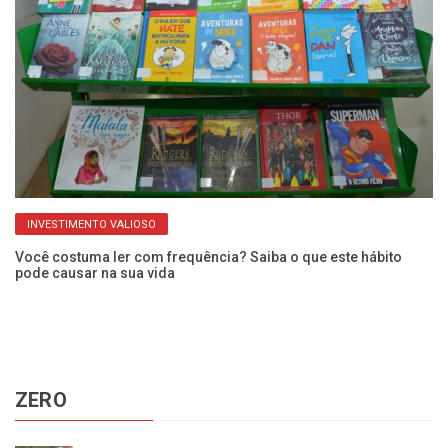
INVESTIMENTO VALIOSO
Você costuma ler com frequência? Saiba o que este hábito
Mu
pode causar na sua vida
da
ZERO