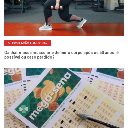
MUSCULAÇÃO FUNCIONA?
Ganhar massa muscular e definir o corpo após os 50 anos: é
Im
possível ou caso perdido?
re