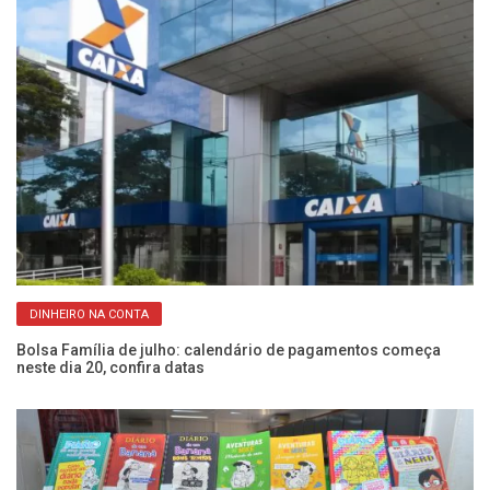
DINHEIRO NA CONTA
Bolsa Família de julho: calendário de pagamentos começa
La
neste dia 20, confira datas
po