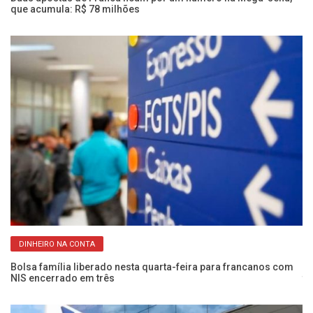
que acumula: R$ 78 milhões
e
DINHEIRO NA CONTA
Bolsa família liberado nesta quarta-feira para francanos com
Ma
NIS encerrado em três
te