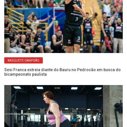
BASQUETE CAMPEÃO
ito
Sesi Franca estreia diante do Bauru no Pedrocão em busca do
Us
bicampeonato paulista
é 