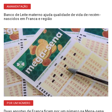
AMAMENTAÇÃO
Banco de Leite materno ajuda qualidade de vida de recém-
Al
nascidos em Franca e região
ma
POR UM NÚMERO
Duas apostas de Franca ficam por um número na Mega-sena,
Ol