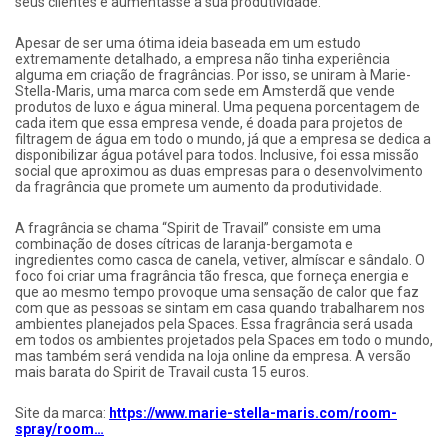
seus clientes e aumentasse a sua produtividade.
Apesar de ser uma ótima ideia baseada em um estudo
extremamente detalhado, a empresa não tinha experiência
alguma em criação de fragrâncias. Por isso, se uniram à Marie-
Stella-Maris, uma marca com sede em Amsterdã que vende
produtos de luxo e água mineral. Uma pequena porcentagem de
cada item que essa empresa vende, é doada para projetos de
filtragem de água em todo o mundo, já que a empresa se dedica a
disponibilizar água potável para todos. Inclusive, foi essa missão
social que aproximou as duas empresas para o desenvolvimento
da fragrância que promete um aumento da produtividade.
A fragrância se chama “Spirit de Travail” consiste em uma
combinação de doses cítricas de laranja-bergamota e
ingredientes como casca de canela, vetiver, almíscar e sândalo. O
foco foi criar uma fragrância tão fresca, que forneça energia e
que ao mesmo tempo provoque uma sensação de calor que faz
com que as pessoas se sintam em casa quando trabalharem nos
ambientes planejados pela Spaces. Essa fragrância será usada
em todos os ambientes projetados pela Spaces em todo o mundo,
mas também será vendida na loja online da empresa. A versão
mais barata do Spirit de Travail custa 15 euros.
Site da marca:
https://www.marie-stella-maris.com/room-
spray/room…