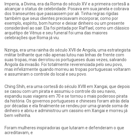
Imperia, a Divina, era da Roma do século XV e a primeira cortesã a
alcançar o status de celebridade. Posava em sua janela e cobrava
dos transeuntes que passassem por ali. Tinha regras rígidas
também que seus clientes precisavam incorporar, como por
exemplo, espírito, bom humor e deixar dinheiro ou um presente
considerável ao sair. Ela foi pintada por Raffael, como um clássico
arquétipo de Vênus e seu funeral foi uma das maiores
celebrações que Roma já viu.
Nzinga, era uma rainha do século XVII de Angola, uma estrategista
militar brilhante que não apenas lutou nas linhas de frente com
suas tropas, mas derrotou os portugueses duas vezes, salvando
Angola da invasão. Foi totalmente reverenciada pelo seu povo,
mas infelizmente quando morreu as tropas portuguesas voltaram
e assumiram o controle do local e seu povo.
Ching Shih, era uma cortesã do século XVIII em Xangai, que depois
se casou com um pirata e assumiu o controle do seu navio,
expandiu suas viagens em 70 e se tornou o mais poderoso pirata
da história. Os governos portugueses e chineses foram atrás dela
por décadas e ela finalmente se rendeu por uma grande soma de
dinheiro e abriu e administrou um cassino em Xangai e morreu já
bem velhinha.
Foram mulheres inspiradoras que lutaram e defenderam o que
acreditavam, e