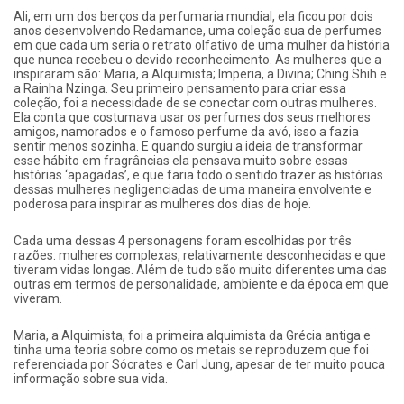
Ali, em um dos berços da perfumaria mundial, ela ficou por dois
anos desenvolvendo Redamance, uma coleção sua de perfumes
em que cada um seria o retrato olfativo de uma mulher da história
que nunca recebeu o devido reconhecimento. As mulheres que a
inspiraram são: Maria, a Alquimista; Imperia, a Divina; Ching Shih e
a Rainha Nzinga. Seu primeiro pensamento para criar essa
coleção, foi a necessidade de se conectar com outras mulheres.
Ela conta que costumava usar os perfumes dos seus melhores
amigos, namorados e o famoso perfume da avó, isso a fazia
sentir menos sozinha. E quando surgiu a ideia de transformar
esse hábito em fragrâncias ela pensava muito sobre essas
histórias ‘apagadas’, e que faria todo o sentido trazer as histórias
dessas mulheres negligenciadas de uma maneira envolvente e
poderosa para inspirar as mulheres dos dias de hoje.
Cada uma dessas 4 personagens foram escolhidas por três
razões: mulheres complexas, relativamente desconhecidas e que
tiveram vidas longas. Além de tudo são muito diferentes uma das
outras em termos de personalidade, ambiente e da época em que
viveram.
Maria, a Alquimista, foi a primeira alquimista da Grécia antiga e
tinha uma teoria sobre como os metais se reproduzem que foi
referenciada por Sócrates e Carl Jung, apesar de ter muito pouca
informação sobre sua vida.