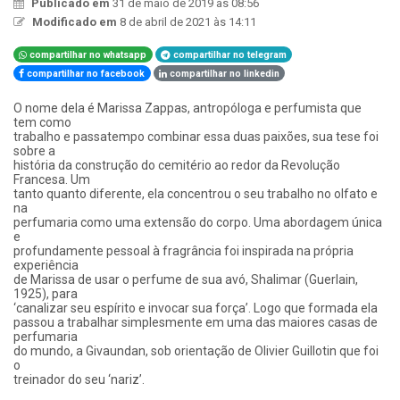
Publicado em
31 de maio de 2019 às 08:56
Modificado em
8 de abril de 2021 às 14:11
compartilhar no whatsapp
compartilhar no telegram
compartilhar no facebook
compartilhar no linkedin
O nome dela é Marissa Zappas, antropóloga e perfumista que
tem como
trabalho e passatempo combinar essa duas paixões, sua tese foi
sobre a
história da construção do cemitério ao redor da Revolução
Francesa. Um
tanto quanto diferente, ela concentrou o seu trabalho no olfato e
na
perfumaria como uma extensão do corpo. Uma abordagem única
e
profundamente pessoal à fragrância foi inspirada na própria
experiência
de Marissa de usar o perfume de sua avó, Shalimar (Guerlain,
1925), para
‘canalizar seu espírito e invocar sua força’. Logo que formada ela
passou a trabalhar simplesmente em uma das maiores casas de
perfumaria
do mundo, a Givaundan, sob orientação de Olivier Guillotin que foi
o
treinador do seu ‘nariz’.