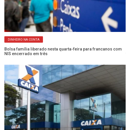
DINHEIRO NA CONTA
Bolsa família liberado nesta quarta-feira para francanos com
Ma
NIS encerrado em três
te