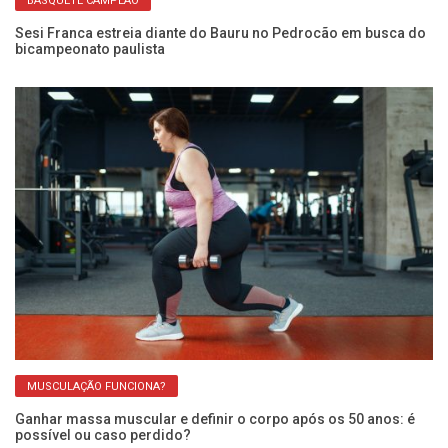
BASQUETE CAMPEÃO
ito
Sesi Franca estreia diante do Bauru no Pedrocão em busca do
Us
bicampeonato paulista
é 
MUSCULAÇÃO FUNCIONA?
Ganhar massa muscular e definir o corpo após os 50 anos: é
Im
possível ou caso perdido?
re