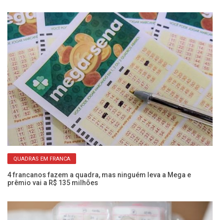
QUADRAS EM FRANCA
s
4 francanos fazem a quadra, mas ninguém leva a Mega e
Vo
prêmio vai a R$ 135 milhões
di