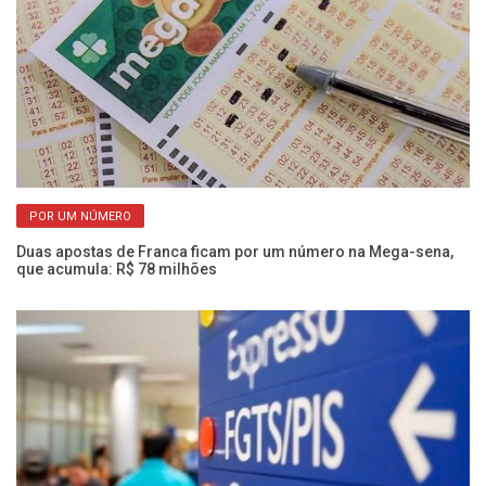
POR UM NÚMERO
Duas apostas de Franca ficam por um número na Mega-sena,
Ol
que acumula: R$ 78 milhões
e