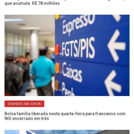
que acumula: R$ 78 milhões
e
DINHEIRO NA CONTA
Bolsa família liberado nesta quarta-feira para francanos com
Ma
NIS encerrado em três
te