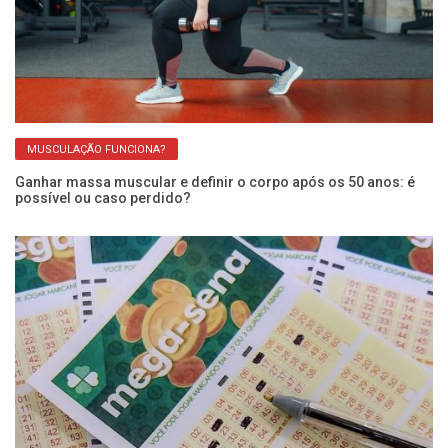
MUSCULAÇÃO FUNCIONA?
Ganhar massa muscular e definir o corpo após os 50 anos: é
Im
possível ou caso perdido?
re