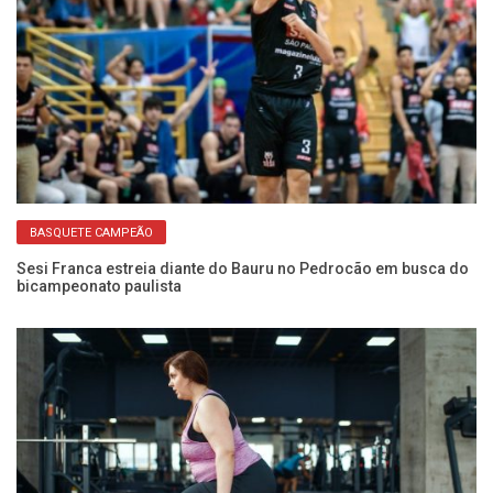
BASQUETE CAMPEÃO
ito
Sesi Franca estreia diante do Bauru no Pedrocão em busca do
Us
bicampeonato paulista
é 