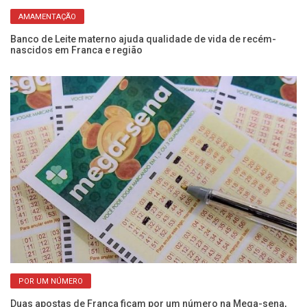
AMAMENTAÇÃO
Banco de Leite materno ajuda qualidade de vida de recém-
Al
nascidos em Franca e região
ma
POR UM NÚMERO
Duas apostas de Franca ficam por um número na Mega-sena,
Ol