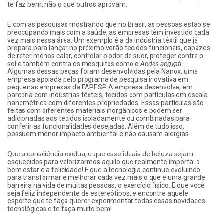
te faz bem, não o que outros aprovam.
E com as pesquisas mostrando que no Brasil, as pessoas estão se
preocupando mais com a saúde, as empresas têm investido cada
vez mais nessa área. Um exemplo é a da indústria têxtil que já
prepara para lançar no próximo verão tecidos funcionais, capazes
de reter menos calor, controlar o odor do suor, proteger contra o
sol e também contra os mosquitos como o
Aedes aegypti
.
Algumas dessas peças foram desenvolvidas pela Nanox, uma
empresa apoiada pelo programa de pesquisa inovativa em
pequenas empresas da FAPESP. A empresa desenvolve, em
parceria com indústrias têxteis, tecidos com partículas em escala
nanométrica com diferentes propriedades. Essas partículas são
feitas com diferentes materiais inorgânicos e podem ser
adicionadas aos tecidos isoladamente ou combinadas para
conferir as funcionalidades desejadas. Além de tudo isso,
possuem menor impacto ambiental e não causam alergias.
Que a consciência evolua, e que esse ideais de beleza sejam
esquecidos para valorizarmos aquilo que realmente importa: o
bem estar e a felicidade! E que a tecnologia continue evoluindo
para transformar e melhorar cada vez mais o que é uma grande
barreira na vida de muitas pessoas, o exercício físico. E que você
seja feliz independente de estereótipos, e encontre aquele
esporte que te faça querer experimentar todas essas novidades
tecnológicas e te faça muito bem!