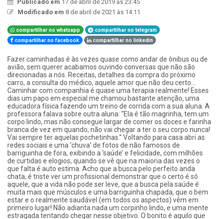
Publicado em
17 de abril de 2019 às 23:45
Modificado em
8 de abril de 2021 às 14:11
compartilhar no whatsapp
compartilhar no telegram
compartilhar no facebook
compartilhar no linkedin
Fazer caminhadas é às vezes quase como andar de ônibus ou de
avião, sem querer acabamos ouvindo conversas que não são
direcionadas a nós. Receitas, detalhes da compra do próximo
carro, a consulta do médico, aquele amor que não deu certo…
Caminhar com companhia é quase uma terapia realmente! Esses
dias um papo em especial me chamou bastante atenção, uma
educadora física fazendo um treino de corrida com a sua aluna. A
professora falava sobre outra aluna: “Ela é tão magrinha, tem um
corpo lindo, mas não consegue largar de comer os doces e farinha
branca de vez em quando, não vai chegar a ter o seu corpo nunca!
Vai sempre ter aquelas pochetinhas.” Voltando para casa abri as
redes sociais e uma ‘chuva’ de fotos de não famosos de
barriguinha de fora, exibindo a ‘saúde’ e felicidade, com milhões
de curtidas e elogios, quando se vê que na maioria das vezes o
que falta é auto estima. Acho que a busca pelo perfeito anda
chata, é triste ver um profissional demonstrar que o certo é só
aquele, que a vida não pode ser leve, que a busca pela saúde é
muita mais que músculos e uma barriguinha chapada, que o bem
estar e o realmente saudável (em todos os aspectos) vêm em
primeiro lugar! Não adianta nada um corpinho lindo, e uma mente
estragada tentando chegar nesse objetivo. O bonito é aquilo que