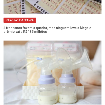
QUADRAS EM FRANCA
s
4 francanos fazem a quadra, mas ninguém leva a Mega e
Vo
prêmio vai a R$ 135 milhões
di