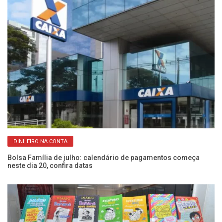
DINHEIRO NA CONTA
Bolsa Família de julho: calendário de pagamentos começa
La
neste dia 20, confira datas
po