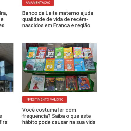
AMAMENTAÇÃO
SAIBA MAIS
ra,
Banco de Leite materno ajuda
Usar vasilhas 
 e
qualidade de vida de recém-
micro-ondas: 
es
nascidos em Franca e região
hábito é práti
COMPORTAMENTO
INVESTIMENTO VALIOSO
Olhar o celula
Você costuma ler com
conversas é ví
s
frequência? Saiba o que este
falta de educ
fira
hábito pode causar na sua vida