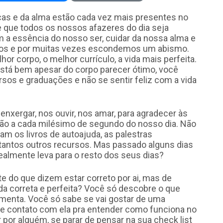
cas e da alma estão cada vez mais presentes no
te que todos os nossos afazeres do dia seja
 a essência do nosso ser, cuidar da nossa alma e
os e por muitas vezes escondemos um abismo.
 corpo, o melhor currículo, a vida mais perfeita.
está bem apesar do corpo parecer ótimo, você
sos e graduações e não se sentir feliz com a vida
enxergar, nos ouvir, nos amar, para agradecer às
ção a cada milésimo de segundo do nosso dia. Não
m os livros de autoajuda, as palestras
tantos outros recursos. Mas passado alguns dias
realmente leva para o resto dos seus dias?
 do que dizem estar correto por ai, mas de
a correta e perfeita? Você só descobre o que
menta. Você só sabe se vai gostar de uma
e contato com ela pra entender como funciona no
 por alguém, se parar de pensar na sua check list