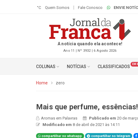
°C
Quem Somos
Fale Conosco
ENVIE NOTÍC
A notícia quando ela acontece!
Ano 11 | Nº 3932 | 6 Agosto 2026
EM 
COLUNAS
NOTÍCIAS
CLASSIFICADOS
Home
zero
Mais que perfume, essências
Aromas em Palavras
Publicado em
20 de março
Modificado em
8 de abril de 2021 às 14:11
compartilhar no whatsapp
compartilhar no telegram