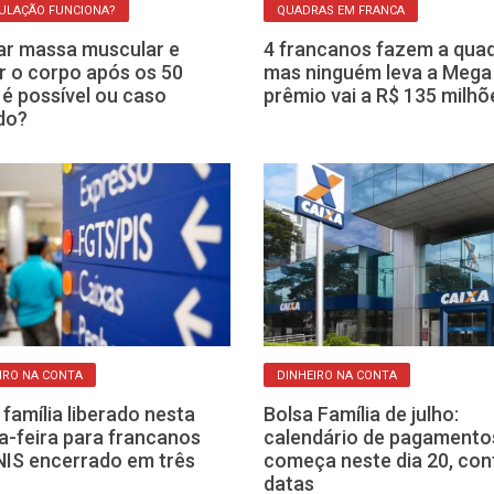
ULAÇÃO FUNCIONA?
QUADRAS EM FRANCA
r massa muscular e
4 francanos fazem a quad
ir o corpo após os 50
mas ninguém leva a Mega
 é possível ou caso
prêmio vai a R$ 135 milhõ
do?
IRO NA CONTA
DINHEIRO NA CONTA
 família liberado nesta
Bolsa Família de julho:
a-feira para francanos
calendário de pagamento
IS encerrado em três
começa neste dia 20, con
datas