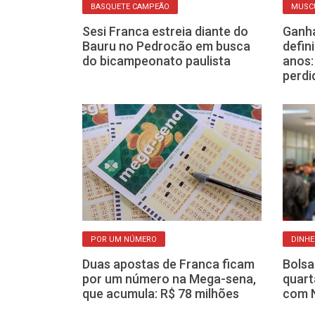
DA
BASQUETE CAMPEÃO
MUSC
reta ajuda
Sesi Franca estreia diante do
Ganha
ntar o frio e
Bauru no Pedrocão em busca
defin
aquecido
do bicampeonato paulista
anos:
perdi
POR UM NÚMERO
DINHE
 medicamentos
que não vai
Duas apostas de Franca ficam
Bolsa
u verdade?
por um número na Mega-sena,
quart
que acumula: R$ 78 milhões
com N