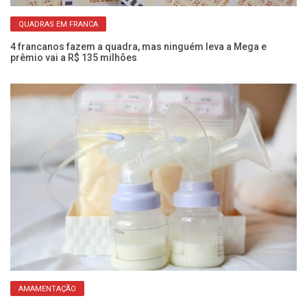
QUADRAS EM FRANCA
s
4 francanos fazem a quadra, mas ninguém leva a Mega e
Vo
prêmio vai a R$ 135 milhões
di
AMAMENTAÇÃO