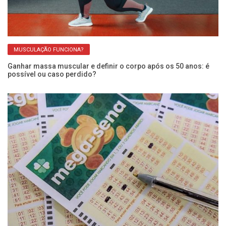
MUSCULAÇÃO FUNCIONA?
Ganhar massa muscular e definir o corpo após os 50 anos: é
Im
possível ou caso perdido?
re