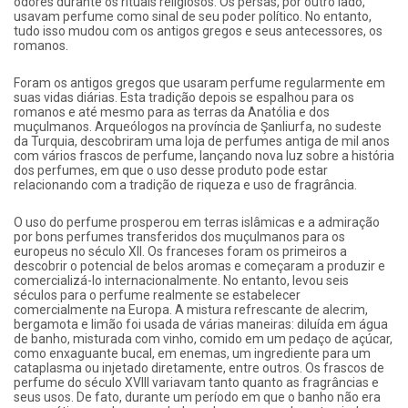
odores durante os rituais religiosos. Os persas, por outro lado,
usavam perfume como sinal de seu poder político. No entanto,
tudo isso mudou com os antigos gregos e seus antecessores, os
romanos.
Foram os antigos gregos que usaram perfume regularmente em
suas vidas diárias. Esta tradição depois se espalhou para os
romanos e até mesmo para as terras da Anatólia e dos
muçulmanos. Arqueólogos na província de Şanliurfa, no sudeste
da Turquia, descobriram uma loja de perfumes antiga de mil anos
com vários frascos de perfume, lançando nova luz sobre a história
dos perfumes, em que o uso desse produto pode estar
relacionando com a tradição de riqueza e uso de fragrância.
O uso do perfume prosperou em terras islâmicas e a admiração
por bons perfumes transferidos dos muçulmanos para os
europeus no século XII. Os franceses foram os primeiros a
descobrir o potencial de belos aromas e começaram a produzir e
comercializá-lo internacionalmente. No entanto, levou seis
séculos para o perfume realmente se estabelecer
comercialmente na Europa. A mistura refrescante de alecrim,
bergamota e limão foi usada de várias maneiras: diluída em água
de banho, misturada com vinho, comido em um pedaço de açúcar,
como enxaguante bucal, em enemas, um ingrediente para um
cataplasma ou injetado diretamente, entre outros. Os frascos de
perfume do século XVIII variavam tanto quanto as fragrâncias e
seus usos. De fato, durante um período em que o banho não era