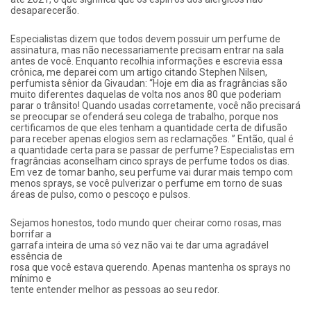
desaparecerão.
Especialistas dizem que todos devem possuir um perfume de
assinatura, mas não necessariamente precisam entrar na sala
antes de você. Enquanto recolhia informações e escrevia essa
crônica, me deparei com um artigo citando Stephen Nilsen,
perfumista sênior da Givaudan: “Hoje em dia as fragrâncias são
muito diferentes daquelas de volta nos anos 80 que poderiam
parar o trânsito! Quando usadas corretamente, você não precisará
se preocupar se ofenderá seu colega de trabalho, porque nos
certificamos de que eles tenham a quantidade certa de difusão
para receber apenas elogios sem as reclamações. ” Então, qual é
a quantidade certa para se passar de perfume? Especialistas em
fragrâncias aconselham cinco sprays de perfume todos os dias.
Em vez de tomar banho, seu perfume vai durar mais tempo com
menos sprays, se você pulverizar o perfume em torno de suas
áreas de pulso, como o pescoço e pulsos.
Sejamos honestos, todo mundo quer cheirar como rosas, mas
borrifar a
garrafa inteira de uma só vez não vai te dar uma agradável
essência de
rosa que você estava querendo. Apenas mantenha os sprays no
mínimo e
tente entender melhor as pessoas ao seu redor.​