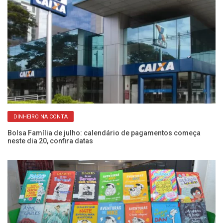
DINHEIRO NA CONTA
Bolsa Família de julho: calendário de pagamentos começa
La
neste dia 20, confira datas
po