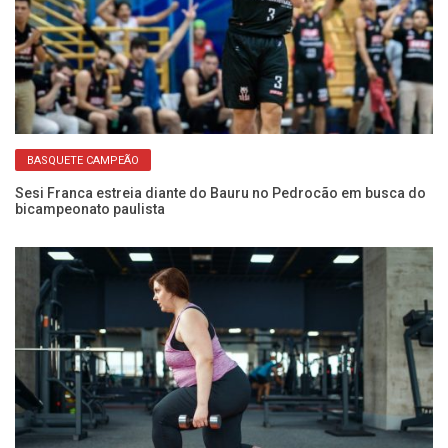
BASQUETE CAMPEÃO
ito
Sesi Franca estreia diante do Bauru no Pedrocão em busca do
Us
bicampeonato paulista
é 