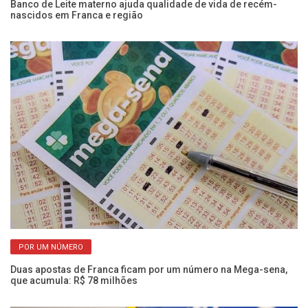
Banco de Leite materno ajuda qualidade de vida de recém-
Al
nascidos em Franca e região
ma
POR UM NÚMERO
Duas apostas de Franca ficam por um número na Mega-sena,
Ol
que acumula: R$ 78 milhões
e