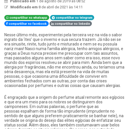
Publicado em
1 de agosto de 2019 às 08:52
Modificado em
8 de abril de 2021 às 14:11
compartilhar no whatsapp
compartilhar no telegram
compartilhar no facebook
compartilhar no linkedin
​Nesse último mês, experimentei pela terceira vez na vida o sabor
ingrato da ‘ites’ que o inverno e sua secura trazem. Já não sei se
era sinusite, rinite, tudo junto e misturado e nem se eu possuía
nariz mais! Nasci numa família alérgica, tenho amigos alérgicos, e
graças a Deus nunca precisei me preocupar com tais assuntos,
mas passados alguns anos sem saber como era isso, esse novo
mundo dos espirros resolveu se abrir para mim. Ainda bem que a
alergia por fragrâncias, não me encontrou ainda, ou teríamos uma
séria desavença, mas ela está presente na vida de muitas
pessoas, o que ocasiona uma dificuldade de conviver em
ambientes fechados com as outras, por conta das crises
ocasionadas por perfumes e outras coisas que causam alergias.
É engraçado que a origem do perfume atual remonte aos egípcios
e que era um meio para os nobres se distinguirem dos
camponeses. Em outras palavras, o perfume que as
pessoas espalham de forma tão imprudente (imprudente no
sentido de que alguns preferem praticamente se banhar nele), na
verdade se origina do desejo das elites egípcias de enfatizar seu
status social. Além disso, eles também costumavam usar belos