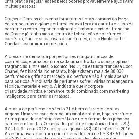
uma prática regular, esses belos odores provavelmente ajudavam
muitas pessoas.
Graças a Deus os chuveiros tornaram-se mais comuns ao longo
do tempo, mas o gênio perfume estava fora da garrafa e o uso de
perfume cresceu exponencialmente. Embora a cidade francesa
de Grasse já tenha sido o centro de fabricação de perfumes e
comércio, Paris e suas casas de perfumes, como Houbigant e
Guerlain, assumiram o mercado.
A crescente demanda por perfumes intrigou marcas de
cosméticos, e uma por uma cada uma introduziu suas próprias
fragrâncias. Entre eles, o icônico “No.5”, da estilista francesa Coco
Chanel, fez história. No entanto, hoje existem mais de 30.000
perfumes de grife no mercado, e o perfume não é mais apenas
para os ricos. A indústria de perfumes sofreu várias mudanças na
técnica, material e estilo. A indústria que incorpora
criatividade,mística e romance, tudo combinado com marketing
inteligente, para atrair as massas.
A mania de perfume do século 21 é bem diferente de suas
origens. Uma vez considerado um sinal de status, hoje o perfume
é uma parte da indústria cosmética e uma forma de as pessoas
parecerem bonitas. O mercado global de fragrâncias foi de US $
37,4 bilhões em 2012 e chegou a quase US $ 40 bilhões em 2016.
As estimativas mostram que o mercado será de US $ 43,6 bilhões
até 2021, o que significa que os espirros dos alérgicos não