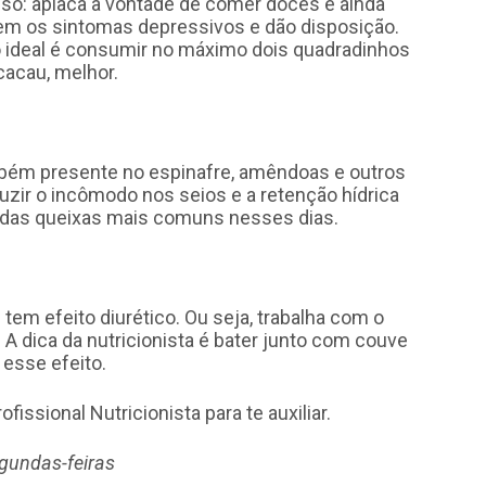
só: aplaca a vontade de comer doces e ainda
zem os sintomas depressivos e dão disposição.
 o ideal é consumir no máximo dois quadradinhos
cacau, melhor.
ambém presente no espinafre, amêndoas e outros
duzir o incômodo nos seios e a retenção hídrica
 das queixas mais comuns nesses dias.
 tem efeito diurético. Ou seja, trabalha com o
 A dica da nutricionista é bater junto com couve
 esse efeito.
ssional Nutricionista para te auxiliar.
egundas-feiras