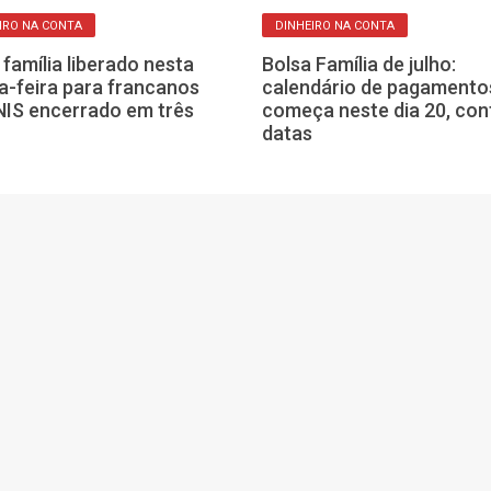
IRO NA CONTA
DINHEIRO NA CONTA
 família liberado nesta
Bolsa Família de julho:
a-feira para francanos
calendário de pagamento
IS encerrado em três
começa neste dia 20, con
datas