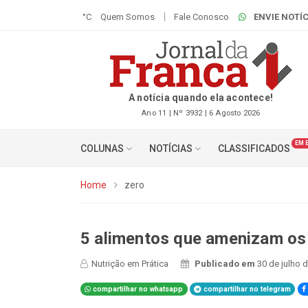
°C
Quem Somos
Fale Conosco
ENVIE NOTÍC
A notícia quando ela acontece!
Ano 11 | Nº 3932 | 6 Agosto 2026
EM 
COLUNAS
NOTÍCIAS
CLASSIFICADOS
Home
zero
5 alimentos que amenizam o
Nutrição em Prática
Publicado em
30 de julho 
compartilhar no whatsapp
compartilhar no telegram