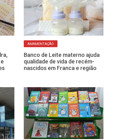
AMAMENTAÇÃO
SAIBA MAIS
ra,
Banco de Leite materno ajuda
Usar vasilhas 
 e
qualidade de vida de recém-
micro-ondas: 
es
nascidos em Franca e região
hábito é práti