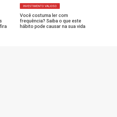
COMPORTAMENTO
INVESTIMENTO VALIOSO
Olhar o celula
Você costuma ler com
conversas é ví
s
frequência? Saiba o que este
falta de educ
fira
hábito pode causar na sua vida