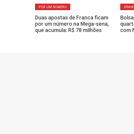
POR UM NÚMERO
DINHE
 medicamentos
que não vai
Duas apostas de Franca ficam
Bolsa
u verdade?
por um número na Mega-sena,
quart
que acumula: R$ 78 milhões
com N