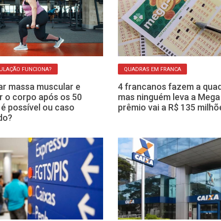
ULAÇÃO FUNCIONA?
QUADRAS EM FRANCA
r massa muscular e
4 francanos fazem a quad
ir o corpo após os 50
mas ninguém leva a Mega
 é possível ou caso
prêmio vai a R$ 135 milhõ
do?