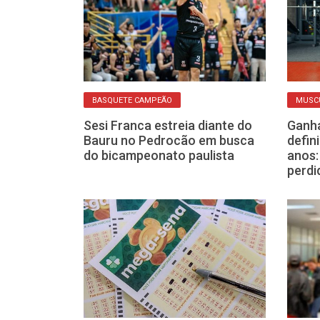
DA
BASQUETE CAMPEÃO
MUSC
reta ajuda
Sesi Franca estreia diante do
Ganha
ntar o frio e
Bauru no Pedrocão em busca
defin
aquecido
do bicampeonato paulista
anos:
perdi