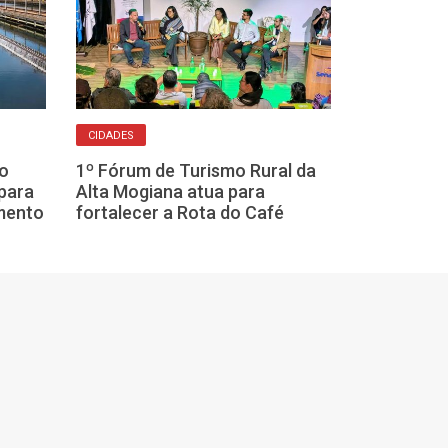
CIDADES
CUIDADO COM FAÍS
ão
1º Fórum de Turismo Rural da
Defesa Civil fa
para
Alta Mogiana atua para
emergência pa
mento
fortalecer a Rota do Café
região de Fran