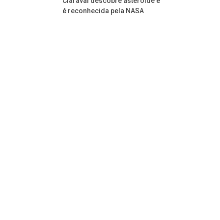
Claraval descobre asteróide e
é reconhecida pela NASA