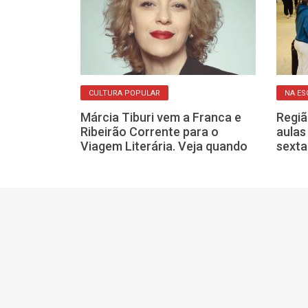
CULTURA POPULAR
NA ES
Márcia Tiburi vem a Franca e
Regiã
pele ganha
Ribeirão Corrente para o
aulas
francanos com
Viagem Literária. Veja quando
sexta
 e resultados