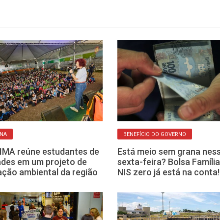
ANA
BENEFÍCIO DO GOVERNO
IMA reúne estudantes de
Está meio sem grana nes
ades em um projeto de
sexta-feira? Bolsa Famíli
ção ambiental da região
NIS zero já está na conta!