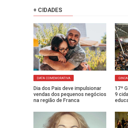
+ CIDADES
DATA COMEMORATIVA
GINC
ta-feira se
Dia dos Pais deve impulsionar
17ª G
o faz bem! Mas
vendas dos pequenos negócios
9 cid
excessos
na região de Franca
educa