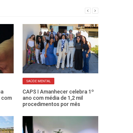
INCENTIVO
SAÚDE MENTAL
Equipes hípica
sa
CAPS I Amanhecer celebra 1º
Paulista vão r
a com
ano com média de 1,2 mil
para valorizar
procedimentos por mês