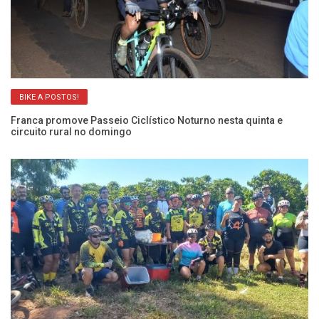
BIKE A POSTOS!
Franca promove Passeio Ciclístico Noturno nesta quinta e
Fr
circuito rural no domingo
p