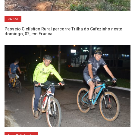
36 KM
Passeio Ciclístico Rural percorre Trilha do Cafezinho neste
Pa
domingo, 02, em Franca
ve