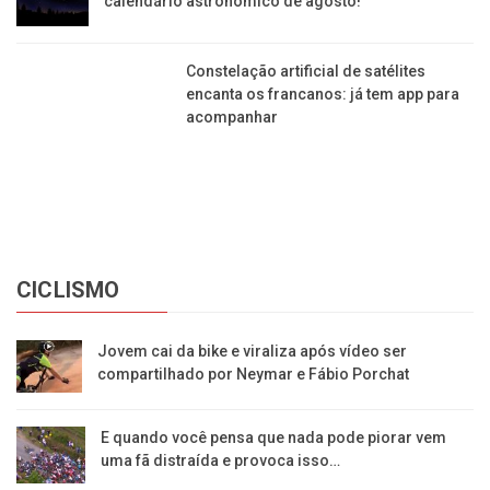
E quando você pensa que nada pode piorar vem
uma fã distraída e provoca isso…
Franca terá passeio ciclístico noturno promovido
pela FEAC no dia 1º de setembro
Atleta francana se destaca no triathlon e leva o
nome da cidade ao mundo
Franca realiza passeio ciclístico na Trilha da
Pedreira no próximo domingo, 12
Jornal da Franca é uma publicação de Izzon