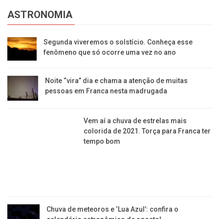
Vem aí a chuva de estrelas mais colorida de 2021.
Torça para Franca ter tempo bom
Chuva de meteoros e ‘Lua Azul’: confira o
calendário astronômico de agosto!
Constelação artificial de satélites encanta os
francanos: já tem app para acompanhar
CICLISMO
Jovem cai da bike e viraliza após vídeo ser
compartilhado por Neymar e Fábio Porchat