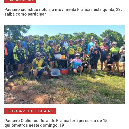
PREPARE A BIKE!
Passeio ciclístico noturno movimenta Franca nesta quinta, 23;
Pa
saiba como participar
Ca
ESTRADA VELHA DE BATATAIS
nga
Passeio Ciclístico Rural de Franca terá percurso de 15
Pa
quilômetros neste domingo, 19
ne