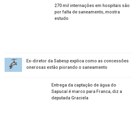
270 mil internações em hospitais são por falta de
saneamento, mostra estudo
Ex-diretor da Sabesp explica como as concessões
onerosas estão piorando o saneamento
Entrega da captação de água do Sapucaí é marco
para Franca, diz a deputada Graciela
ASTRONOMIA
Segunda viveremos o solstício. Conheça esse
fenômeno que só ocorre uma vez no ano
Noite “vira” dia e chama a atenção de muitas
pessoas em Franca nesta madrugada