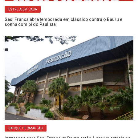
ESTREIA EM CASA
:
Sesi Franca abre temporada em clássico contra o Bauru e
Ca
sonha com bi do Paulista
Se
BASQUETE CAMPEÃO