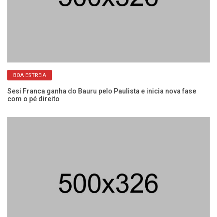
BOA ESTREIA
Sesi Franca ganha do Bauru pelo Paulista e inicia nova fase
Se
com o pé direito
co