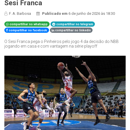
Sesi Franca
F. A. Barbosa
Publicado em
6 de junho de 2026 às 18:30
compartilhar no whatsapp
compartilhar no telegram
compartilhar no facebook
compartilhar no linkedin
O Sesi Franca pega o Pinheiros pelo jogo 4 da decisão do NBB
jogando em casa e com vantagem na série playoff