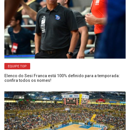
de
No
co
EQUIPE TOP
Elenco do Sesi Franca está 100% definido para a temporada:
confira todos os nomes!
He
pr