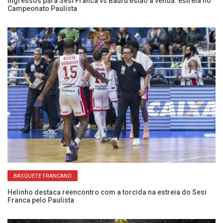
Ingressos para Sesi Franca vs Bauru estão à venda: estreia no
Se
Campeonato Paulista
D
BASQUETE FRANCANO
Helinho destaca reencontro com a torcida na estreia do Sesi
An
Franca pelo Paulista
el