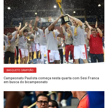
da
Mi
t
BASQUETE CAMPEÃO
Campeonato Paulista começa nesta quarta com Sesi Franca
em busca do bicampeonato