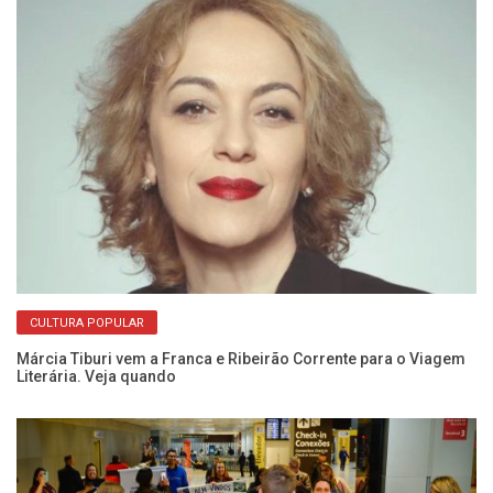
CULTURA POPULAR
ão
De
de
Márcia Tiburi vem a Franca e Ribeirão Corrente para o Viagem
Literária. Veja quando