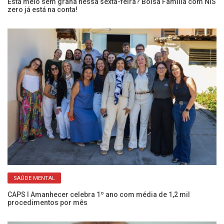
Está meio sem grana nessa sexta-feira? Bolsa Família com NIS
zero já está na conta!
SAÚDE MENTAL
Co
c
CAPS I Amanhecer celebra 1º ano com média de 1,2 mil
procedimentos por mês