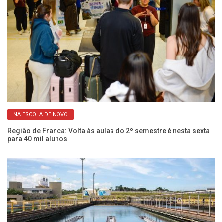
NA ESCOLA DE NOVO
em
Cu
ci
Região de Franca: Volta às aulas do 2º semestre é nesta sexta
para 40 mil alunos