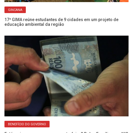
GINCANA
Ch
Fr
17ª GIMA reúne estudantes de 9 cidades em um projeto de
educação ambiental da região
BENEFÍCIO DO GOVERNO
Fr
En