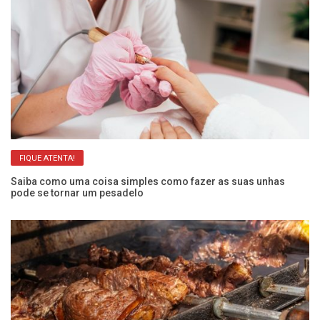
FIQUE ATENTA!
s
Saiba como uma coisa simples como fazer as suas unhas
Co
pode se tornar um pesadelo
gr