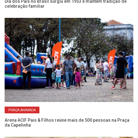
e
Dia dos Pais no Brasil surgiu em 1953 e mantém tradição de
Pr
celebração familiar
d
PRAÇA ANIMADA
rar
Arena ACIF Pais & Filhos reúne mais de 500 pessoas na Praça
Mo
da Capelinha
2 