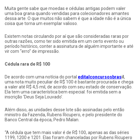
Muita gente sabe que moedas e cédulas antigas podem valer
uma boa grana quando vendidas para colecionadores amantes
dessa arte. O que muitos não sabem é que a idade não é a única
coisa que torna um exemplar valioso.
Existem notas circulando por aí que são consideradas raras por
outras razões, como ter sido emitida em um certo evento ou
período histórico, conter a assinatura de alguém importante e até
vir com “erro” de impressão.
Cédula rara de R$ 100
De acordo com uma notícia do portal
editalconcursosbras
il
,
uma nota muito peculiar de R$ 100 é bastante procurada e chega
a valer até R$ 4,5 mil, de acordo com seu estado de conservação.
Ela tem uma característica bem especial: foi emitida sem a
inscrição ‘Deus Seja Louvado’.
Além disso, as unidades desse lote são assinadas pelo então
ministro da Fazenda, Rubens Ricupero, e pelo presidente do
Banco Central da época, Pedro Malan.
“A cédula que tem mais valor é de R$ 100, apenas as das séries
1199, 1200 e 1201. Elas foram chanceladas por Rubens Ricupero