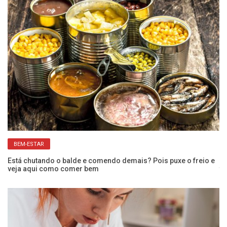
BEM-ESTAR
Está chutando o balde e comendo demais? Pois puxe o freio e
Do
veja aqui como comer bem
tr