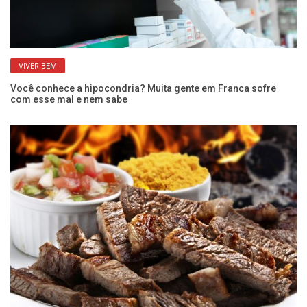
VIVER BEM
e
Você conhece a hipocondria? Muita gente em Franca sofre
“M
com esse mal e nem sabe
po