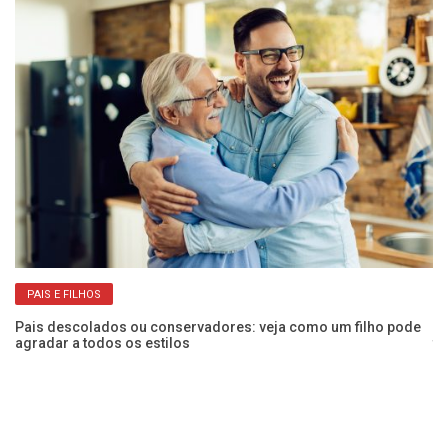
PAIS E FILHOS
Pais descolados ou conservadores: veja como um filho pode
De
agradar a todos os estilos
te