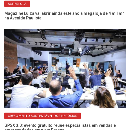
SUPERLOJA
res
Magazine Luiza vai abrir ainda este ano a megaloja de 4 mil m²
Se
na Avenida Paulista
p
CRESCIMENTO SUSTENTÁVEL DOS NEGÓCIOS
s;
GPSX 3.0: evento gratuito reúne especialistas em vendas e
Ha
empreendedorismo em Franca
sa