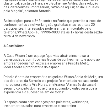
cluster calçadista de Franca e o Guilherme Artiles, da revolução
das Plataformas Empresariais, razão da aquisição da HubSales
pelo Magalu”, adiantou Antonin.
As inscrições para o 5º Encontro na Fonte que permite a troca de
conhecimentos e networking são gratuitas, mas restrita a 20
participantes. Interessados podem entrar em contato pelo
telefone/WhatsApp (16) 99996-9033 até às 17 horas desta sexta-
feira, 4 de novembro.
A Casa Wilson
A Casa Wilson é um espaço “que visa atrair e incentivar a
generosidade, com foco nas trocas de conhecimento e apoio ao
empreendedorismo”, explica a empresária Priscilla Mello,
idealizadora e proprietária do espaço.
Priscila é neta do empresário calçadista Wilson Sábio de Mello, um
dos diretores da Samello e o projeto foi montado na casa onde
morou seu avô, na Vila Flores, em Franca. “A missão da casa é
seguir o conceito do meu avô: um apoiando o outro para que a
experiência e o sucesso sejam de todos”.
O espaço conta com espaços para palestras, workshops,
treinamentos, salas para empresas e coworking.