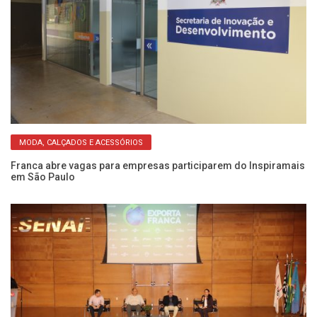
MODA, CALÇADOS E ACESSÓRIOS
Franca abre vagas para empresas participarem do Inspiramais
In
em São Paulo
S