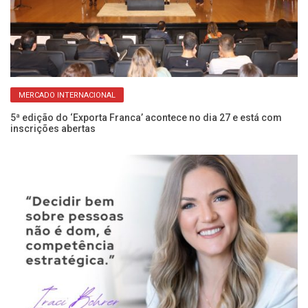
MERCADO INTERNACIONAL
 –
5ª edição do ‘Exporta Franca’ acontece no dia 27 e está com
Fr
inscrições abertas
pa