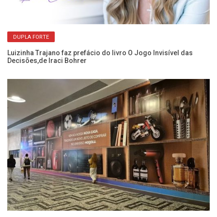
DUPLA FORTE
s
Luizinha Trajano faz prefácio do livro O Jogo Invisível das
Re
Decisões,de Iraci Bohrer
p