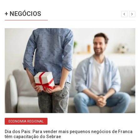
+ NEGÓCIOS
ECONOMIA REGIONAL
no
Dia dos Pais: Para vender mais pequenos negócios de Franca
Ve
têm capacitação do Sebrae
In