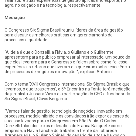
falar sobre suas experiências de gestão aplicada no esporte, no
agro, no calçado e na tecnologia, respectivamente.
Mediação
O Congresso Six Sigma Brasil reuniu líderes da área de gestão
para discutir as melhores práticas em gerenciamento de
processos e qualidade.
“A ideia é que o Donzelli, a Flávia, o Giuliano e o Guilherme
apresentem para o público empresarial interessado, um pouco do
que eles levaram para o Congresso e falem sobre como foi essa
experiência, o retorno que tiveram e o que viram sobre excelência
de processos de negócios e inovação “, explicou Antonin.
Com o tema ‘XVIII Congresso Internacional Six Sigma Brasil: o que
levamos, o que trouxemos’, o 5º Encontro na Fonte terá mediação
da jornalista Jussara Vieira e a participação do CEO e fundador da
Six Sigma Brasil, Clovis Bergamo.
“Vamos falar de gestão, tecnologia de negócios, inovação em
processos, modelo híbrido e os convidados irão expor os cases de
sucesso levados para o Congresso em São Paulo. O Carlos
Donzelli falou dos ciclos e desafios do Franca Basquete como
empresa, a Flávia Lancha do trabalho à frente da Labareda
Agropecuária, o Giuliano Spinelli do cenário de altos e baixos do