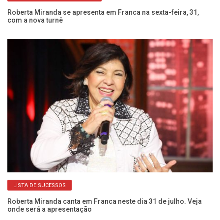
im
Roberta Miranda se apresenta em Franca na sexta-feira, 31,
Mú
com a nova turnê
d
LISTA DE SUCESSOS
Roberta Miranda canta em Franca neste dia 31 de julho. Veja
Fr
onde será a apresentação
s