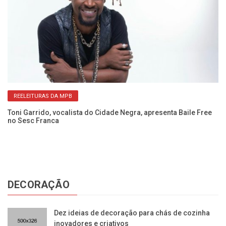
REELEITURAS DA MPB
Toni Garrido, vocalista do Cidade Negra, apresenta Baile Free
A 
no Sesc Franca
B
DECORAÇÃO
Dez ideias de decoração para chás de cozinha
inovadores e criativos