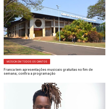
MÚSICA EM TODOS OS CANTOS
Franca tem apresentações musicais gratuitas no fim de
Se
semana; confira a programação
an