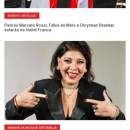
EVENTO CATÓLICO
Padres Marcelo Rossi, Fábio de Melo e Chrystian Shankar
Ne
estarão no Hallel Franca
no
RAINHA DA MÚSICA SERTANEJA