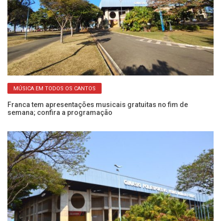
MÚSICA EM TODOS OS CANTOS
Franca tem apresentações musicais gratuitas no fim de
Mú
semana; confira a programação
em