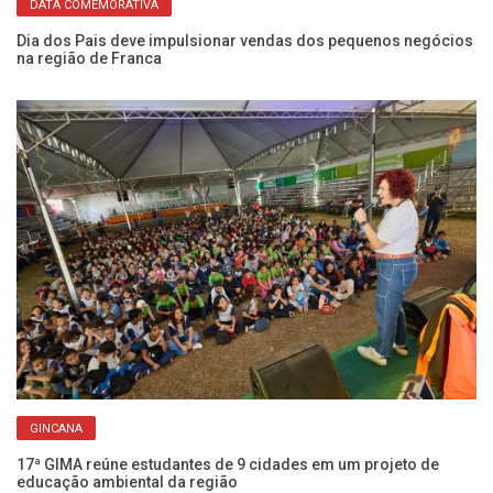
DATA COMEMORATIVA
Eq
pa
Dia dos Pais deve impulsionar vendas dos pequenos negócios
na região de Franca
GINCANA
Ch
Fr
17ª GIMA reúne estudantes de 9 cidades em um projeto de
educação ambiental da região