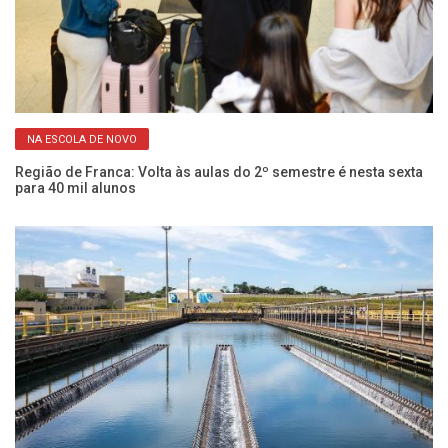
NA ESCOLA DE NOVO
em
Cu
ci
Região de Franca: Volta às aulas do 2º semestre é nesta sexta
para 40 mil alunos