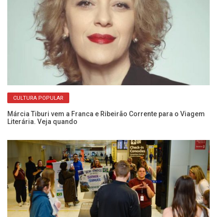
CULTURA POPULAR
ão
De
de
Márcia Tiburi vem a Franca e Ribeirão Corrente para o Viagem
Literária. Veja quando