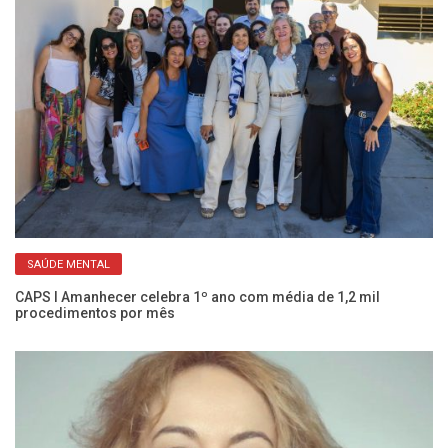
SAÚDE MENTAL
Co
c
CAPS I Amanhecer celebra 1º ano com média de 1,2 mil
procedimentos por mês