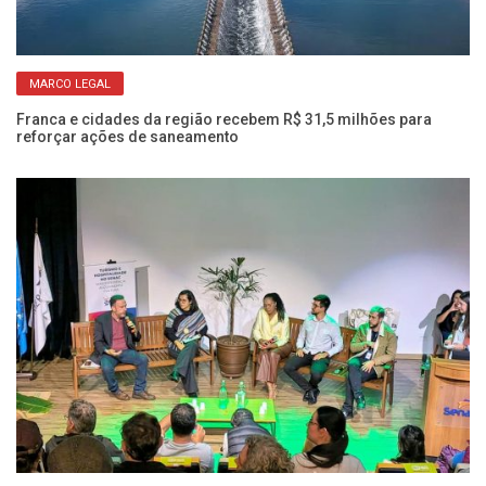
MARCO LEGAL
s
Ve
am
Franca e cidades da região recebem R$ 31,5 milhões para
reforçar ações de saneamento