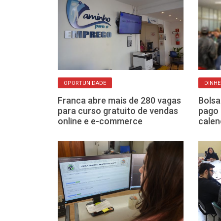
OPORTUNIDADE
DINHE
ila Gosuen
Franca abre mais de 280 vagas
Bolsa
himento de
para curso gratuito de vendas
pago 
a; confira
online e e-commerce
calen