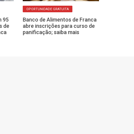
OPORTUNIDADE GRATUITA
OPORTUNIDADE
m 95
Banco de Alimentos de Franca
Franca abre 4
s de
abre inscrições para curso de
curso online g
nca
panificação; saiba mais
commerce; ve
participar