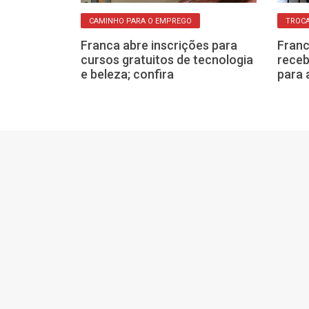
CAMINHO PARA O EMPREGO
TROCA
PACITAÇÃO
Franca abre inscrições para
Franc
 abre
cursos gratuitos de tecnologia
receb
cursos
e beleza; confira
para 
uarta-feira, 8