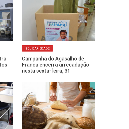
SOLIDARIEDADE
DINHEIRO NA CONT
tra
Campanha do Agasalho de
Bolsa Família 
tos
Franca encerra arrecadação
pago em Franca
nesta sexta-feira, 31
sai para NIS fi