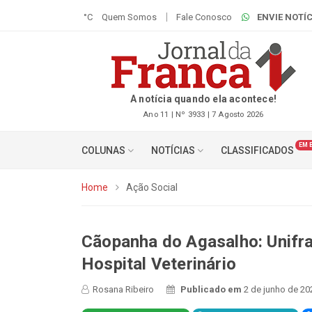
°C
Quem Somos
Fale Conosco
ENVIE NOTÍC
A notícia quando ela acontece!
Ano 11 | Nº 3933 | 7 Agosto 2026
EM 
COLUNAS
NOTÍCIAS
CLASSIFICADOS
Home
Ação Social
Cãopanha do Agasalho: Unifra
Hospital Veterinário
Rosana Ribeiro
Publicado em
2 de junho de 20