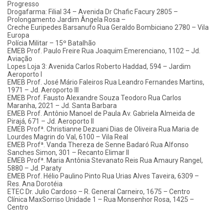
Progresso
Drogafarma: Filial 34 – Avenida Dr Chafic Facury 2805 –
Prolongamento Jardim Ângela Rosa –
Creche Euripedes Barsanufo Rua Geraldo Bombiciano 2780 – Vila
Europa
Polícia Militar – 15º Batalhão
EMEB Prof. Paulo Freire Rua Joaquim Emerenciano, 1102 – Jd.
Aviação
Lopes Loja 3: Avenida Carlos Roberto Haddad, 594 – Jardim
Aeroporto I
EMEB Prof. José Mário Faleiros Rua Leandro Fernandes Martins,
1971 – Jd. Aeroporto III
EMEB Prof. Fausto Alexandre Souza Teodoro Rua Carlos
Maranha, 2021 – Jd. Santa Barbara
EMEB Prof. Antônio Manoel de Paula Av. Gabriela Almeida de
Pirajá, 671 – Jd. Aeroporto II
EMEB Profª. Christianne Dezuani Dias de Oliveira Rua Maria de
Lourdes Magrin do Val, 6100 – Vila Real
EMEB Profª. Vanda Thereza de Senne Badaró Rua Alfonso
Sanches Simon, 301 – Recanto Elimar II
EMEB Profª. Maria Antônia Stevanato Reis Rua Amaury Rangel,
5880 – Jd. Paraty
EMEB Prof. Hélio Paulino Pinto Rua Urias Alves Taveira, 6309 –
Res. Ana Dorotéia
ETEC Dr. Julio Cardoso – R. General Carneiro, 1675 – Centro
Clínica MaxSorriso Unidade 1 – Rua Monsenhor Rosa, 1425 –
Centro