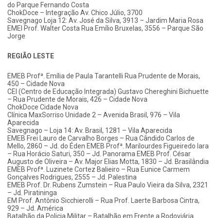
do Parque Fernando Costa
ChokDoce – Integração Av. Chico Júlio, 3700
Savegnago Loja 12: Av. José da Silva, 3913 – Jardim Maria Rosa
EMEI Prof. Walter Costa Rua Emílio Bruxelas, 3556 – Parque São
Jorge
REGIÃO LESTE
EMEB Profª. Emília de Paula Tarantelli Rua Prudente de Morais,
450 – Cidade Nova
CEI (Centro de Educação Integrada) Gustavo Chereghini Bichuette
– Rua Prudente de Morais, 426 – Cidade Nova
ChokDoce Cidade Nova
Clínica MaxSorriso Unidade 2 – Avenida Brasil, 976 – Vila
Aparecida
Savegnago – Loja 14: Av. Brasil, 1281 – Vila Aparecida
EMEB Frei Lauro de Carvalho Borges – Rua Cândido Carlos de
Mello, 2860 – Jd. do Éden EMEB Profª. Marilourdes Figueiredo Iara
– Rua Horácio Saturi, 350 – Jd. Panorama EMEB Prof. César
Augusto de Oliveira – Av. Major Elias Motta, 1830 – Jd. Brasilândia
EMEB Profª. Luzinete Cortez Balieiro – Rua Eunice Carmem
Gonçalves Rodrigues, 2555 – Jd. Palestina
EMEB Prof. Dr. Rubens Zumstein – Rua Paulo Vieira da Silva, 2321
– Jd. Piratininga
EM Prof. Antônio Sicchierolli – Rua Prof. Laerte Barbosa Cintra,
929 – Jd. América
Batalhão da Policia Militar – Batalhão em Frente a Rodoviária