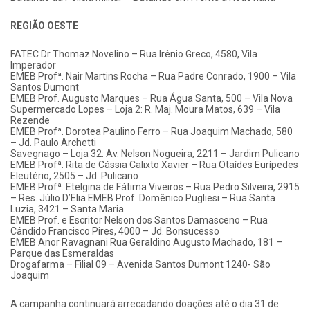
REGIÃO OESTE
FATEC Dr Thomaz Novelino – Rua Irênio Greco, 4580, Vila
Imperador
EMEB Profª. Nair Martins Rocha – Rua Padre Conrado, 1900 – Vila
Santos Dumont
EMEB Prof. Augusto Marques – Rua Água Santa, 500 – Vila Nova
Supermercado Lopes – Loja 2: R. Maj. Moura Matos, 639 – Vila
Rezende
EMEB Profª. Dorotea Paulino Ferro – Rua Joaquim Machado, 580
– Jd. Paulo Archetti
Savegnago – Loja 32: Av. Nelson Nogueira, 2211 – Jardim Pulicano
EMEB Profª. Rita de Cássia Calixto Xavier – Rua Otaídes Eurípedes
Eleutério, 2505 – Jd. Pulicano
EMEB Profª. Etelgina de Fátima Viveiros – Rua Pedro Silveira, 2915
– Res. Júlio D’Elia EMEB Prof. Domênico Pugliesi – Rua Santa
Luzia, 3421 – Santa Maria
EMEB Prof. e Escritor Nelson dos Santos Damasceno – Rua
Cândido Francisco Pires, 4000 – Jd. Bonsucesso
EMEB Anor Ravagnani Rua Geraldino Augusto Machado, 181 –
Parque das Esmeraldas
Drogafarma – Filial 09 – Avenida Santos Dumont 1240- São
Joaquim
A campanha continuará arrecadando doações até o dia 31 de