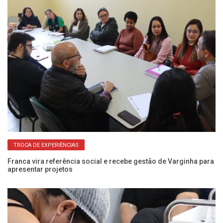
TROCA DE EXPERIÊNCIAS
Franca vira referência social e recebe gestão de Varginha para
Pr
apresentar projetos
se