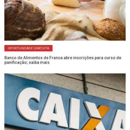
OPORTUNIDADE GRATUITA
a
Banco de Alimentos de Franca abre inscrições para curso de
Es
panificação; saiba mais
qu