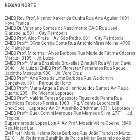
REGIÃO NORTE
EMEB Rev. Prof. Nicanor Xavier da Cunha Rua Ana Aguilar, 1601 –
Nova Franca
EMEB Dr. Valeriano Gomes do Nascimento CAIC Rua José
Gianesella, 581 – City Petrópolis
EMEB Prof. Aldo Prata – Av. São Pedro, 601 – City Petrópolis
EMEB Profª. Olívia Corrêa Costa Rua Antônio Miras Molina, 4700 –
Jd. Paineiras
EMEB Prof. Mitermair Alves Barbosa Rua Maria de Fátima Cáceres
Mercuri, 3185 – Jd. Luiza II
EMEB Profª. Maria Brizabela Bruxellas ZinadeR Rua Wilson David,
2640 – Jd. Luiza I EMEB Prof. Florestan Fernandes Rua Raquel
Jacintho Mesquita, 900 – Jd. Vera Cruz
EMEB Profª. Ana Rosa de Lima Barbosa Rua Waldomiro
Gonçalves, 191 – Parque do Horto
EMEB Profª. Maria Ângela David Henrique dos Santos Av. Paulo
Duarte, 235 – Pq. Vicente Leporace I
EMEB Profª. Valéria Teresa Spessoto Figueiredo Penna Rua
Erothildes Teodoro Pereira, 1060 – Pq. Vicente Leporace III
ChokDoce – Leporace Av. Dr. Abrahão Brickman, 1311, Leporace III
EMEB Profª. Sueli Contini Marques Rua Mamede Silva, 2771 – Jd.
Tropical
Supermercado Lopes Loja 4: Av. Prof. Moacir Viêira Coelho, 3849 –
Res. Nosso Lar
EM Profª. Maria Helena Rosa Barbosa Rua João Francisco Murzi,
5210 – Jd. Redentor Batalhão da Policia Militar Batalhão ao lado