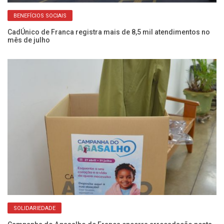
BENEFÍCIOS SOCIAIS
o
CadÚnico de Franca registra mais de 8,5 mil atendimentos no
Fr
mês de julho
do
SOLIDARIEDADE