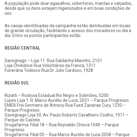
A população pode doar agasalhos, cobertores, mantas e calçados,
desde que os itens estejam higienizados e em boas condições de
uso.
As caixas identificadas da campanha estão distribuídas em locais
de grande circulação, facilitando o acesso dos moradores no dia a
dia. Entre os postos participantes estão:
REGIÃO CENTRAL
Savegnago – Loja 11: Rua Saldanha Marinho, 2151
Loja Chokdoce Rua Voluntários da Franca, 1311
Funerária Tedesco Rua Dr Julio Cardoso, 1928
REGIÃO SUL
Rizatti – Rodovia Estadual Rio Negro e Solimões, 5200
Lopes Loja 1: R. Marco Aurélio de Luca, 2021 – Parque Progresso
EMEB Frei Germano de Annecy Rua Fued Zacarias Cury, 1230 –
Parque Progresso
Savegnago Loja 50: Av. Paulo Roberto Cavalheiro Coelho, 1911 –
Parque do Castelo
Drogafarma: Filial 18 – Rua Reynaldo Chioca 1040 – Parque
Progresso
Drogafarma: Filial 05 – Rua Marco Aurélio de Luca 2058 – Parque