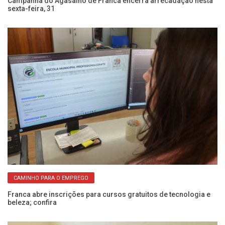
oas
Campanha do Agasalho de Franca encerra arrecadação nesta
Aç
sexta-feira, 31
e 
CAMINHO PARA O EMPREGO
Franca abre inscrições para cursos gratuitos de tecnologia e
Fr
beleza; confira
co