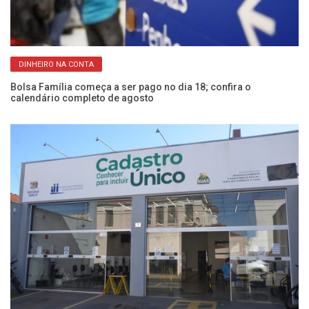
DINHEIRO NA CONTA
s
Bolsa Família começa a ser pago no dia 18; confira o
C
calendário completo de agosto
at