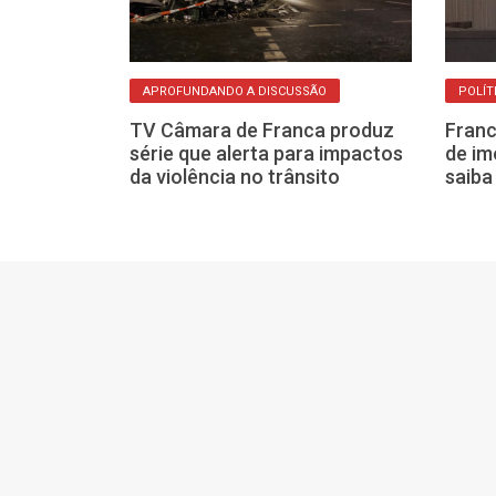
APROFUNDANDO A DISCUSSÃO
POLÍT
cializa
TV Câmara de Franca produz
Franc
eputada
série que alerta para impactos
de im
venção do PSD
da violência no trânsito
saiba