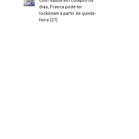
Com saúde em colapso há
dias, Franca pode ter
lockdown a partir de quinta-
feira (27)