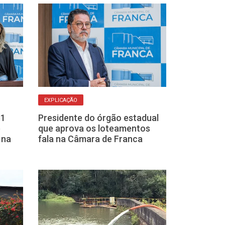
EXPLICAÇÃO
MOBILIZAÇÃO
61
Presidente do órgão estadual
Presidente da
e
que aprova os loteamentos
“Franca Tem V
 na
fala na Câmara de Franca
do Uni-Facef e