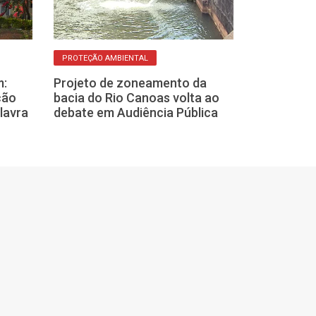
POLÍTICA FRANCAN
PROTEÇÃO AMBIENTAL
Vereadores c
m:
Projeto de zoneamento da
informações s
ção
bacia do Rio Canoas volta ao
limpeza urban
lavra
debate em Audiência Pública
em Franca