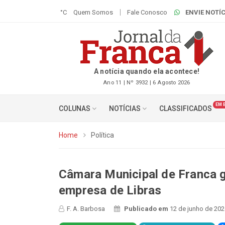
°C
Quem Somos
Fale Conosco
ENVIE NOTÍC
A notícia quando ela acontece!
Ano 11 | Nº 3932 | 6 Agosto 2026
EM 
COLUNAS
NOTÍCIAS
CLASSIFICADOS
Home
Política
Câmara Municipal de Franca g
empresa de Libras
F. A. Barbosa
Publicado em
12 de junho de 202