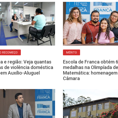
O RECOMEÇO
MÉRITO
a e região: Veja quantas
Escola de Franca obtém 
as de violência doméstica
medalhas na Olimpíada d
em Auxílio-Aluguel
Matemática: homenagem
Câmara