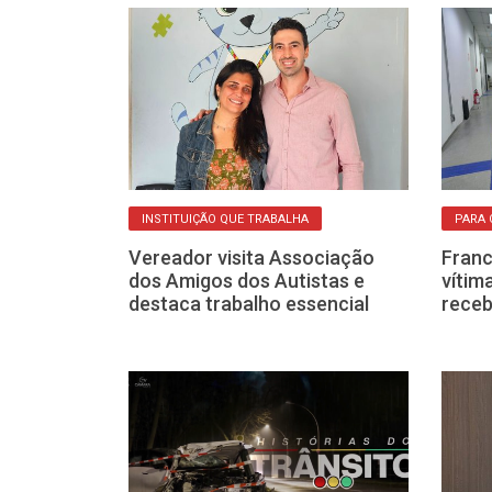
O
INSTITUIÇÃO QUE TRABALHA
PARA 
m plenário
Vereador visita Associação
Franc
Plano
dos Amigos dos Autistas e
vítim
ucação de
destaca trabalho essencial
receb