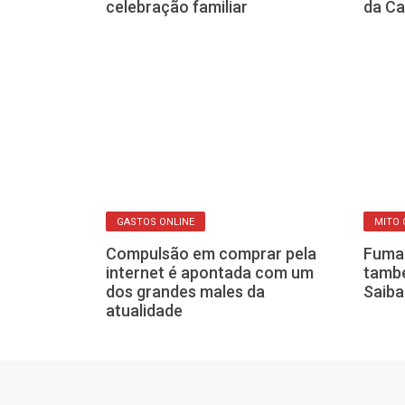
a alergia com
celebração familiar
da Ca
 nas pessoas
OS
GASTOS ONLINE
MITO 
o CPF? Veja
Compulsão em comprar pela
Fumar
alerta no
internet é apontada com um
també
a evitar
dos grandes males da
Saiba
atualidade