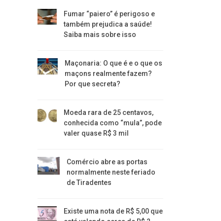
Fumar “paiero” é perigoso e
também prejudica a saúde!
Saiba mais sobre isso
Maçonaria: O que é e o que os
maçons realmente fazem?
Por que secreta?
Moeda rara de 25 centavos,
conhecida como “mula”, pode
valer quase R$ 3 mil
Comércio abre as portas
normalmente neste feriado
de Tiradentes
Existe uma nota de R$ 5,00 que