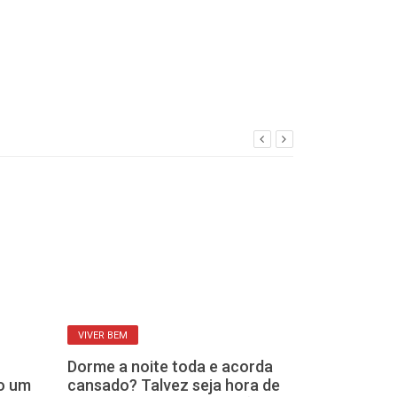
VIVER BEM
VIVER BEM
Dorme a noite toda e acorda
Pressão alta 
o um
cansado? Talvez seja hora de
Qual delas é p