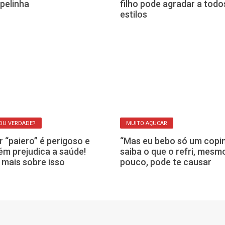
pelinha
filho pode agradar a todo
estilos
OU VERDADE?
MUITO AÇUCAR
 “paiero” é perigoso e
“Mas eu bebo só um copin
m prejudica a saúde!
saiba o que o refri, mesm
 mais sobre isso
pouco, pode te causar