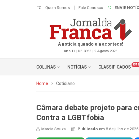
°C
Quem Somos
Fale Conosco
ENVIE NOTÍC
A notícia quando ela acontece!
Ano 11 | Nº 3935 | 9 Agosto 2026
EM 
COLUNAS
NOTÍCIAS
CLASSIFICADOS
Home
Cotidiano
Câmara debate projeto para c
Contra a LGBTfobia
Marcia Souza
Publicado em
8 de julho de 2025