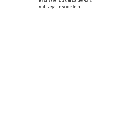
está valendo cerca de R$ 2
mil: veja se você tem