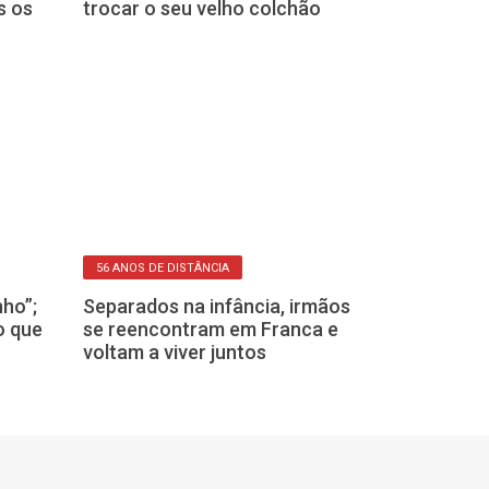
s os
trocar o seu velho colchão
das pessoas?
SEMANA DA PÁTRIA
56 ANOS DE DISTÂNCIA
Desfile de 7 
ho”;
Separados na infância, irmãos
Franca abre p
o que
se reencontram em Franca e
para escolas 
voltam a viver juntos