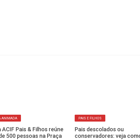
A ANIMADA
PAIS E FILHOS
 ACIF Pais & Filhos reúne
Pais descolados ou
de 500 pessoas na Praça
conservadores: veja com