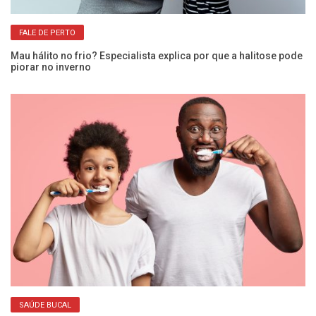
Ex
FALE DE PERTO
in
Mau hálito no frio? Especialista explica por que a halitose pode
piorar no inverno
Cr
SAÚDE BUCAL