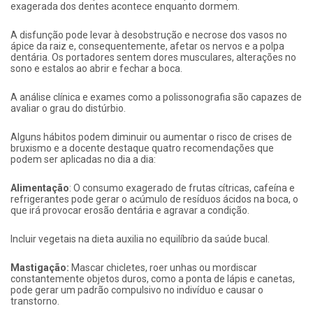
exagerada dos dentes acontece enquanto dormem.
A disfunção pode levar à desobstrução e necrose dos vasos no
ápice da raiz e, consequentemente, afetar os nervos e a polpa
dentária. Os portadores sentem dores musculares, alterações no
sono e estalos ao abrir e fechar a boca.
A análise clínica e exames como a polissonografia são capazes de
avaliar o grau do distúrbio.
Alguns hábitos podem diminuir ou aumentar o risco de crises de
bruxismo e a docente destaque quatro recomendações que
podem ser aplicadas no dia a dia:
Alimentação
: O consumo exagerado de frutas cítricas, cafeína e
refrigerantes pode gerar o acúmulo de resíduos ácidos na boca, o
que irá provocar erosão dentária e agravar a condição.
Incluir vegetais na dieta auxilia no equilíbrio da saúde bucal.
Mastigação:
Mascar chicletes, roer unhas ou mordiscar
constantemente objetos duros, como a ponta de lápis e canetas,
pode gerar um padrão compulsivo no indivíduo e causar o
transtorno.