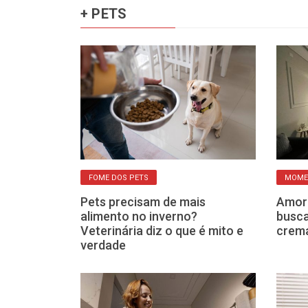
+ PETS
FOME DOS PETS
MOME
mação ajudam a
Pets precisam de mais
Amor 
ade,
alimento no inverno?
busca
lidão
Veterinária diz o que é mito e
crema
verdade