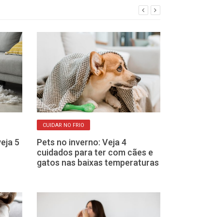
CUIDAR NO FRIO
VIRA-LATA TEM ATÉ
eja 5
Pets no inverno: Veja 4
Dia do Vira-la
cuidados para ter com cães e
primeira impr
gatos nas baixas temperaturas
quem terá um