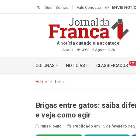
°C
Quem Somos
Fale Conosco
ENVIE NOTÍC
A notícia quando ela acontece!
Ano 11 | Nº 3932 | 6 Agosto 2026
EM 
COLUNAS
NOTÍCIAS
CLASSIFICADOS
Home
Pets
Brigas entre gatos: saiba dif
e veja como agir
Nina Ribeiro
Publicado em
15 de fevereiro de 