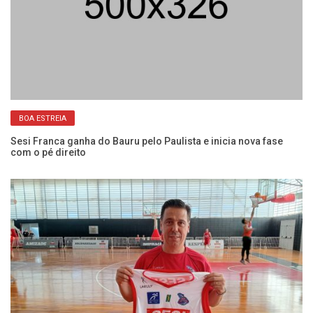
BOA ESTREIA
Sesi Franca ganha do Bauru pelo Paulista e inicia nova fase
Se
com o pé direito
co