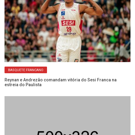
BASQUETE FRANCANO
do
Reynan e Andrezão comandam vitória do Sesi Franca na
Co
estreia do Paulista
Fr