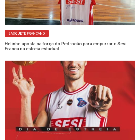
BASQUETE FRANCANO
na
Helinho aposta na força do Pedrocão para empurrar o Sesi
Se
Franca na estreia estadual
ab