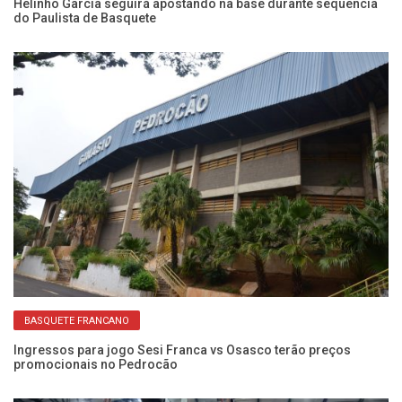
Helinho Garcia seguirá apostando na base durante sequência
He
do Paulista de Basquete
Fr
BASQUETE FRANCANO
Ingressos para jogo Sesi Franca vs Osasco terão preços
Ca
promocionais no Pedrocão
e