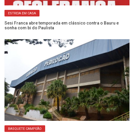
ESTREIA EM CASA
:
Sesi Franca abre temporada em clássico contra o Bauru e
Ca
sonha com bi do Paulista
Se
BASQUETE CAMPEÃO