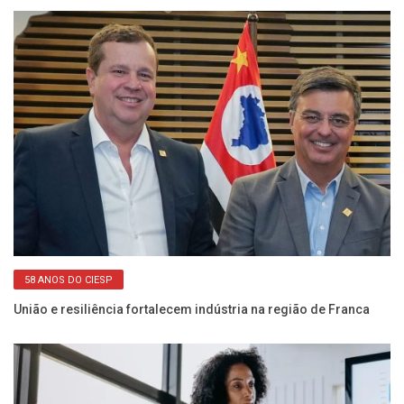
58 ANOS DO CIESP
União e resiliência fortalecem indústria na região de Franca
Se
de