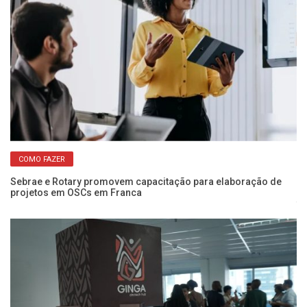
COMO FAZER
Sebrae e Rotary promovem capacitação para elaboração de
projetos em OSCs em Franca
Wo
fo