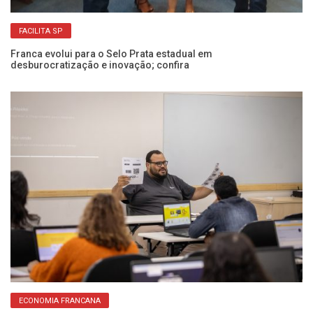
FACILITA SP
Franca evolui para o Selo Prata estadual em
desburocratização e inovação; confira
Pr
in
ECONOMIA FRANCANA