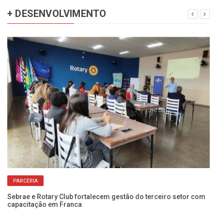
+ DESENVOLVIMENTO
PARCERIA
om
Sebrae e Rotary Club fortalecem gestão do terceiro setor com
Pa
capacitação em Franca
In