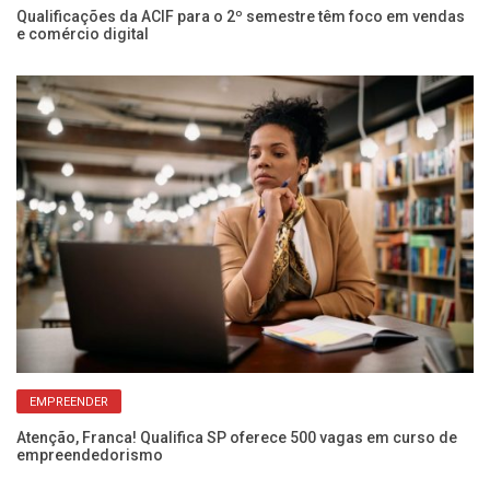
Qualificações da ACIF para o 2º semestre têm foco em vendas
om
e comércio digital
Ci
in
EMPREENDER
Atenção, Franca! Qualifica SP oferece 500 vagas em curso de
empreendedorismo
Se
co