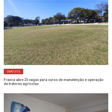
GRATUITO
Franca abre 25 vagas para curso de manutenção e operação
Ba
de tratores agrícolas
pa