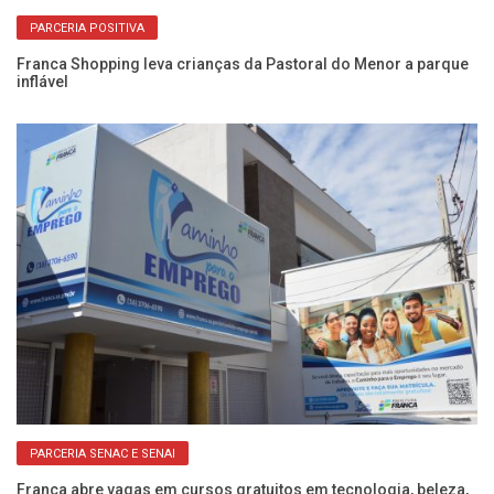
PARCERIA POSITIVA
e
Franca Shopping leva crianças da Pastoral do Menor a parque
Fr
inflável
be
PARCERIA SENAC E SENAI
ra
Franca abre vagas em cursos gratuitos em tecnologia, beleza,
Fr