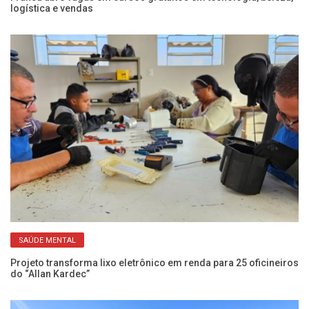
logística e vendas
ap
SAÚDE MENTAL
Projeto transforma lixo eletrônico em renda para 25 oficineiros
SE
do “Allan Kardec”
be