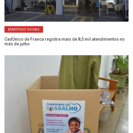
BENEFÍCIOS SOCIAIS
o
CadÚnico de Franca registra mais de 8,5 mil atendimentos no
Fr
mês de julho
do