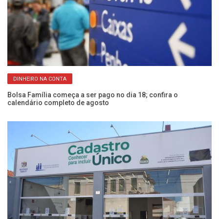
DINHEIRO NA CONTA
s
Bolsa Família começa a ser pago no dia 18; confira o
C
calendário completo de agosto
at