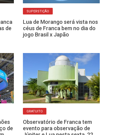
SUPERSTIÇÃO
ABERTO AO PÚBLIC
ranca
Lua de Morango será vista nos
Observatório 
as de
céus de Franca bem no dia do
observação de
jogo Brasil x Japão
no dia 22
UNIVERSO
GRATUITO
E se a nossa 
hões
Observatório de Franca tem
substituída po
iço de
evento para observação de
ou Mercúrio? 
em
Júpiter e Lua nesta sexta, 22