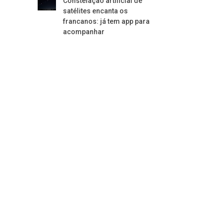
Constelação artificial de
satélites encanta os
francanos: já tem app para
acompanhar