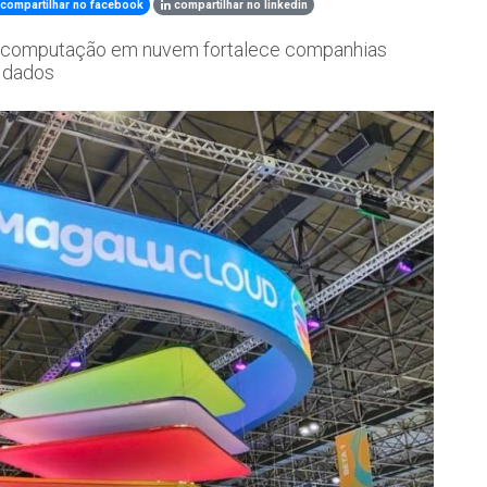
compartilhar no facebook
compartilhar no linkedin
de computação em nuvem fortalece companhias
e dados