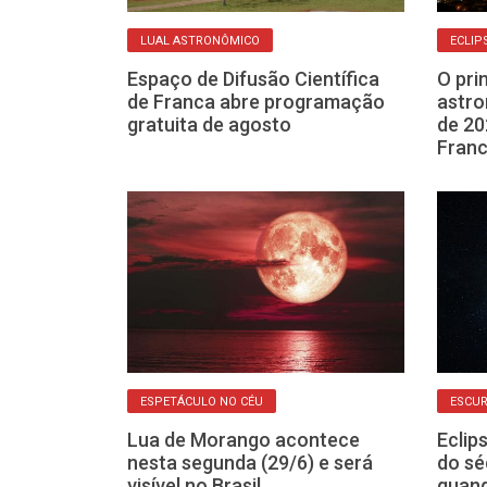
LUAL ASTRONÔMICO
ECLIP
os atinge seu
Espaço de Difusão Científica
O pri
a (22) e
de Franca abre programação
astro
o céu
gratuita de agosto
de 20
Fran
ESPETÁCULO NO CÉU
ESCUR
 ver o eclipse
Lua de Morango acontece
Eclip
 terça-feira,
nesta segunda (29/6) e será
do sé
h44
visível no Brasil
quand