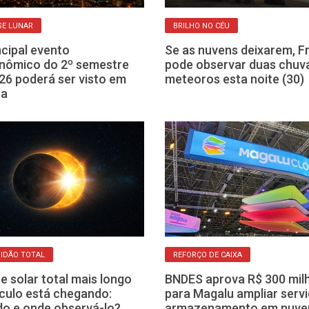
SE LUNAR
BRILHO NO CÉU
ncipal evento
Se as nuvens deixarem, F
nômico do 2º semestre
pode observar duas chuv
26 poderá ser visto em
meteoros esta noite (30)
ca
IDÃO TOTAL
REFORÇO DE CAIXA
se solar total mais longo
BNDES aprova R$ 300 mil
culo está chegando:
para Magalu ampliar serv
o e onde observá-lo?
armazenamento em nuv