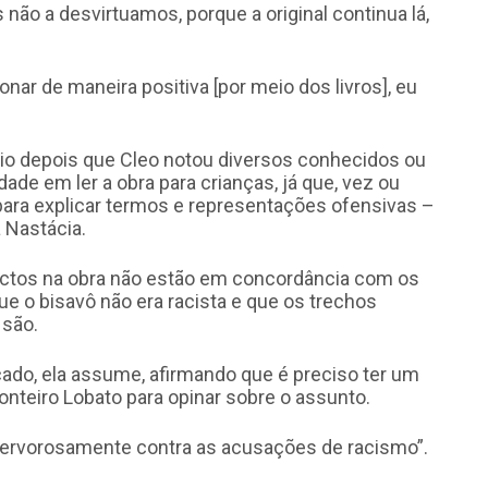
não a desvirtuamos, porque a original continua lá,
nar de maneira positiva [por meio dos livros], eu
veio depois que Cleo notou diversos conhecidos ou
ade em ler a obra para crianças, já que, vez ou
a para explicar termos e representações ofensivas –
 Nastácia.
tos na obra não estão em concordância com os
ue o bisavô não era racista e que os trechos
 são.
do, ela assume, afirmando que é preciso ter um
onteiro Lobato para opinar sobre o assunto.
 fervorosamente contra as acusações de racismo”.