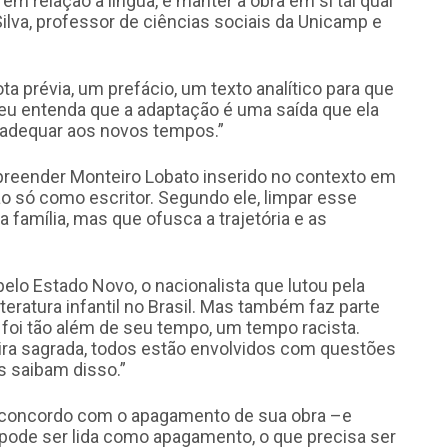
 em relação à língua, e manter a obra em si tal qual
Silva, professor de ciências sociais da Unicamp e
a prévia, um prefácio, um texto analítico para que
eu entenda que a adaptação é uma saída que ela
e adequar aos novos tempos.”
reender Monteiro Lobato inserido no contexto em
o só como escritor. Segundo ele, limpar esse
 família, mas que ofusca a trajetória e as
elo Estado Novo, o nacionalista que lutou pela
teratura infantil no Brasil. Mas também faz parte
foi tão além de seu tempo, um tempo racista.
ira sagrada, todos estão envolvidos com questões
s saibam disso.”
 concordo com o apagamento de sua obra –e
ode ser lida como apagamento, o que precisa ser