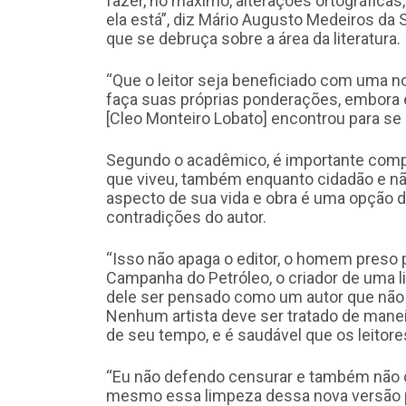
fazer, no máximo, alterações ortográficas,
ela está”, diz Mário Augusto Medeiros da 
que se debruça sobre a área da literatura.
“Que o leitor seja beneficiado com uma not
faça suas próprias ponderações, embora 
[Cleo Monteiro Lobato] encontrou para s
Segundo o acadêmico, é importante comp
que viveu, também enquanto cidadão e nã
aspecto de sua vida e obra é uma opção da
contradições do autor.
“Isso não apaga o editor, o homem preso p
Campanha do Petróleo, o criador de uma li
dele ser pensado como um autor que não 
Nenhum artista deve ser tratado de mane
de seu tempo, e é saudável que os leitore
“Eu não defendo censurar e também não
mesmo essa limpeza dessa nova versão p