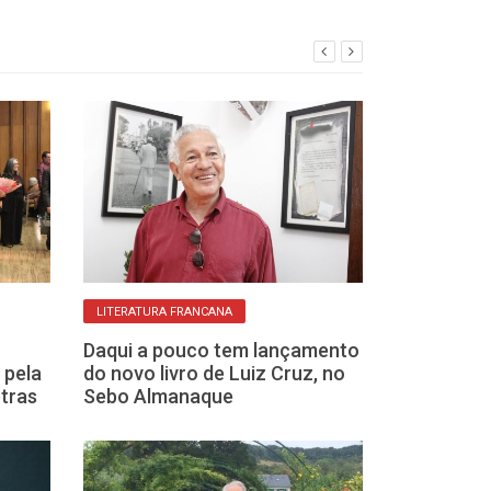
LITERATURA FRANCANA
COMO PARTICIPAR
Daqui a pouco tem lançamento
Degustação Lit
 pela
do novo livro de Luiz Cruz, no
Biblioteca de 
tras
Sebo Almanaque
homenageia Or
nesta sexta