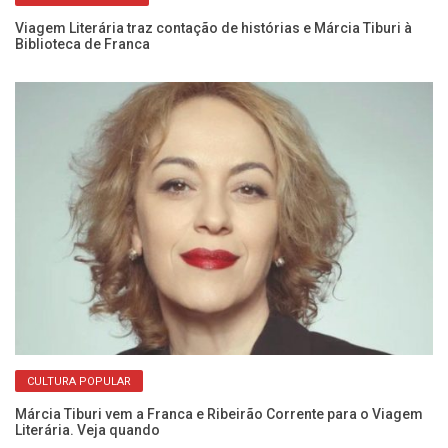
es
Viagem Literária traz contação de histórias e Márcia Tiburi à
De
Biblioteca de Franca
Fo
CULTURA POPULAR
Márcia Tiburi vem a Franca e Ribeirão Corrente para o Viagem
Pr
Literária. Veja quando
Fr