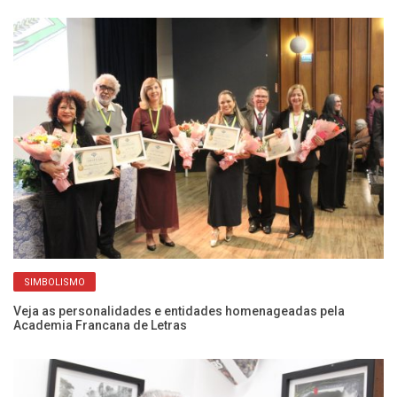
SIMBOLISMO
até
Veja as personalidades e entidades homenageadas pela
Bi
Academia Francana de Letras
o 