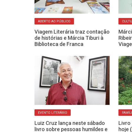
ABERTO AO PÚBLICO
CULT
ipal de Franca
Viagem Literária traz contação
Márci
 à leitura com
de histórias e Márcia Tiburi à
Ribei
os
Biblioteca de Franca
Viage
EVENTO LITERÁRIO
FAMÍL
S
Luiz Cruz lança neste sábado
Livro
ranca mantém
livro sobre pessoas humildes e
hoje 
rdão até o