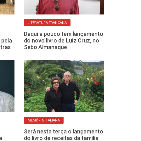
LITERATURA FRANCANA
COMO PARTICIPAR
Daqui a pouco tem lançamento
Degustação Lit
 pela
do novo livro de Luiz Cruz, no
Biblioteca de 
tras
Sebo Almanaque
homenageia Or
nesta sexta
MEMÓRIA ITALIANA
SEM MULTA
Será nesta terça o lançamento
a
do livro de receitas da família
Biblioteca de 