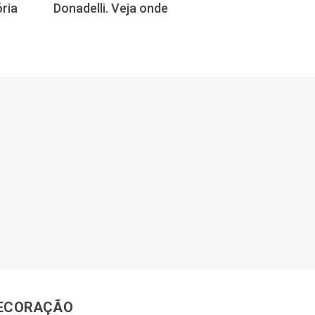
ria
Donadelli. Veja onde
campanha par
livros que não
devolvidos
ECORAÇÃO