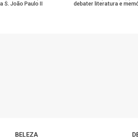
a S. João Paulo II
debater literatura e memó
BELEZA
D