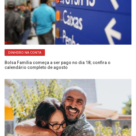
DINHEIRO NA CONTA
Bolsa Família começa a ser pago no dia 18; confira o
CP
calendário completo de agosto
Fr