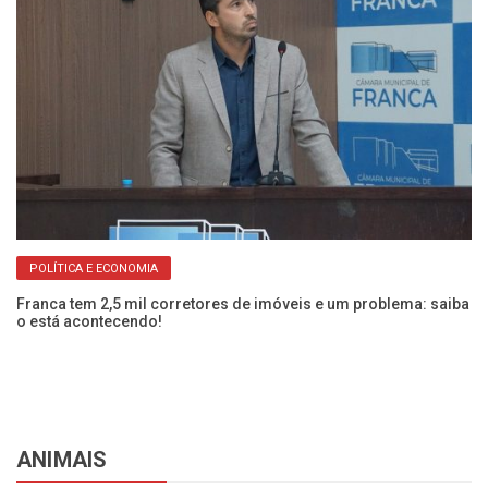
POLÍTICA E ECONOMIA
Franca tem 2,5 mil corretores de imóveis e um problema: saiba
Pr
o está acontecendo!
li
ANIMAIS