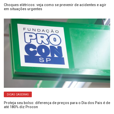
Choques elétricos: veja como se prevenir de acidentes e agir
Po
em situações urgentes
f
DICAS CASEIRAS
Proteja seu bolso: diferença de preços para o Dia dos Pais é de
Fu
até 180% diz Procon
ve