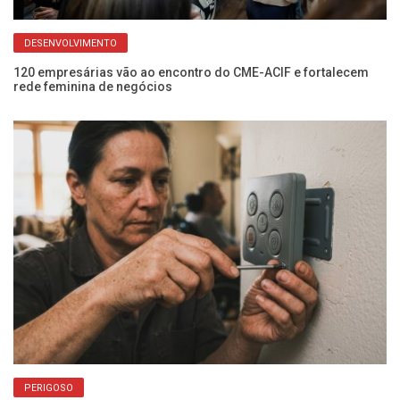
DESENVOLVIMENTO
o
120 empresárias vão ao encontro do CME-ACIF e fortalecem
Ap
rede feminina de negócios
pr
PERIGOSO