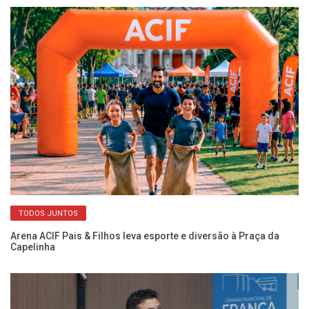
TODOS JUNTOS
a
Arena ACIF Pais & Filhos leva esporte e diversão à Praça da
In
Capelinha
gr