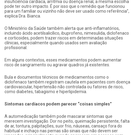
insuficiência cardíaca, arritmia ou doença renal, a mesma escolha
pode ter outro impacto. É por isso que o remédio que funcionou
para um familiar ou vizinho não deve ser usado como referência”,
explica Dra. Bianca.
O Ministério da Saúde também alerta que anti-inflamatórios,
incluindo ácido acetilsalicílico, ibuprofeno, nimesulida, diclofenaco
e corticoides, podem trazer riscos em determinadas situações
clínicas, especialmente quando usados sem avaliação
profissional.
Em alguns contextos, esses medicamentos podem aumentar
risco de sangramento ou agravar quadros já existentes.
Bula e documentos técnicos de medicamentos como o
diclofenaco também registram cautela em pacientes com doença
cardiovascular, hipertensão não controlada ou fatores de risco,
como diabetes, tabagismo e hiperlipidemia.
Sintomas cardíacos podem parecer “coisas simples”
A automedicação também pode mascarar sintomas que
merecem investigação. Dor no peito, queimação persistente, falta
de ar, tontura, palpitações, suor frio, náuseas, cansaço fora do
habitual e inchaço nas pernas são sinais que não devem ser