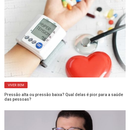
VIVER BEM
Pressão alta ou pressão baixa? Qual delas é pior para a saúde
UB
das pessoas?
co