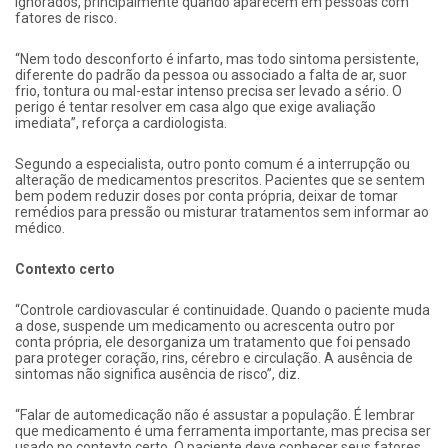
ignorados, principalmente quando aparecem em pessoas com
fatores de risco.
“Nem todo desconforto é infarto, mas todo sintoma persistente,
diferente do padrão da pessoa ou associado a falta de ar, suor
frio, tontura ou mal-estar intenso precisa ser levado a sério. O
perigo é tentar resolver em casa algo que exige avaliação
imediata”, reforça a cardiologista.
Segundo a especialista, outro ponto comum é a interrupção ou
alteração de medicamentos prescritos. Pacientes que se sentem
bem podem reduzir doses por conta própria, deixar de tomar
remédios para pressão ou misturar tratamentos sem informar ao
médico.
Contexto certo
“Controle cardiovascular é continuidade. Quando o paciente muda
a dose, suspende um medicamento ou acrescenta outro por
conta própria, ele desorganiza um tratamento que foi pensado
para proteger coração, rins, cérebro e circulação. A ausência de
sintomas não significa ausência de risco”, diz.
“Falar de automedicação não é assustar a população. É lembrar
que medicamento é uma ferramenta importante, mas precisa ser
usado no contexto certo. O paciente deve conhecer seus fatores