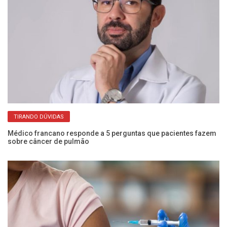
TIRANDO DÚVIDAS
Médico francano responde a 5 perguntas que pacientes fazem
Co
sobre câncer de pulmão
an