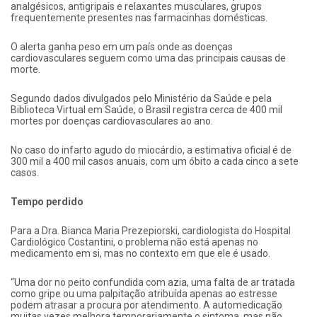
analgésicos, antigripais e relaxantes musculares, grupos
frequentemente presentes nas farmacinhas domésticas.
O alerta ganha peso em um país onde as doenças
cardiovasculares seguem como uma das principais causas de
morte.
Segundo dados divulgados pelo Ministério da Saúde e pela
Biblioteca Virtual em Saúde, o Brasil registra cerca de 400 mil
mortes por doenças cardiovasculares ao ano.
No caso do infarto agudo do miocárdio, a estimativa oficial é de
300 mil a 400 mil casos anuais, com um óbito a cada cinco a sete
casos.
Tempo perdido
Para a Dra. Bianca Maria Prezepiorski, cardiologista do Hospital
Cardiológico Costantini, o problema não está apenas no
medicamento em si, mas no contexto em que ele é usado.
“Uma dor no peito confundida com azia, uma falta de ar tratada
como gripe ou uma palpitação atribuída apenas ao estresse
podem atrasar a procura por atendimento. A automedicação
muitas vezes melhora temporariamente o sintoma, mas não