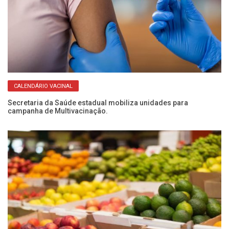
CALENDÁRIO VACINAL
Secretaria da Saúde estadual mobiliza unidades para
Qu
campanha de Multivacinação.
po