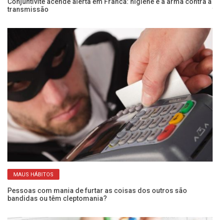
e
Conjuntivite acende alerta em Franca: higiene é a arma contra a
Me
transmissão
te
MAUS HÁBITOS
Pessoas com mania de furtar as coisas dos outros são
Ex
bandidas ou têm cleptomania?
a