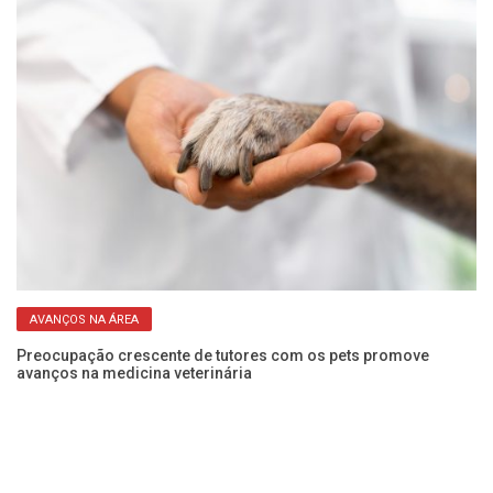
AVANÇOS NA ÁREA
o
Preocupação crescente de tutores com os pets promove
Un
avanços na medicina veterinária
em