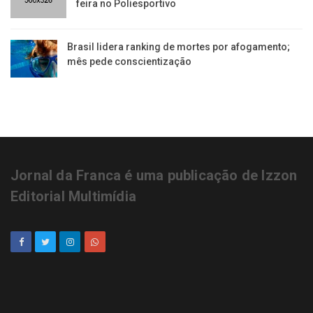
feira no Poliesportivo
Brasil lidera ranking de mortes por afogamento;
mês pede conscientização
Jornal da Franca é uma publicação de Izzon
Editorial Multimídia