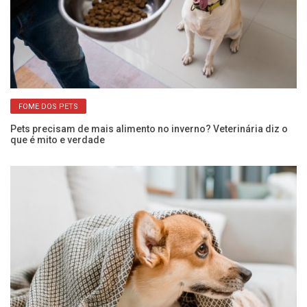
FOME DOS PETS
o
Pets precisam de mais alimento no inverno? Veterinária diz o
Cã
que é mito e verdade
ci