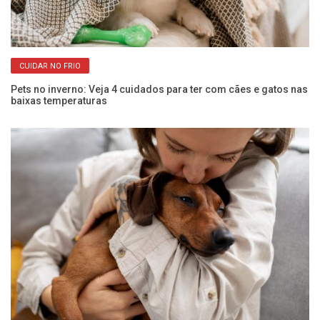
CUIDAR NO FRIO
Pets no inverno: Veja 4 cuidados para ter com cães e gatos nas
Co
baixas temperaturas
an