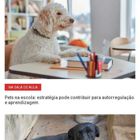
NA SALA DE AULA
Pets na escola: estratégia pode contribuir para autorregulação
Qu
e aprendizagem
id