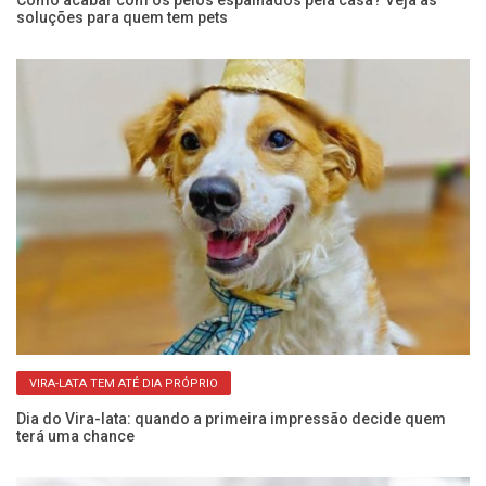
,
Como acabar com os pelos espalhados pela casa? Veja as
Ca
soluções para quem tem pets
g
VIRA-LATA TEM ATÉ DIA PRÓPRIO
Dia do Vira-lata: quando a primeira impressão decide quem
Al
terá uma chance
n