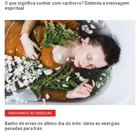
O que significa sonhar com cachorro? Entenda a mensagem
So
espiritual
r
RENOVANDO AS ENERGIAS
Banho de ervas no último dia do mês: deixe as energias
Si
pesadas para trás
v