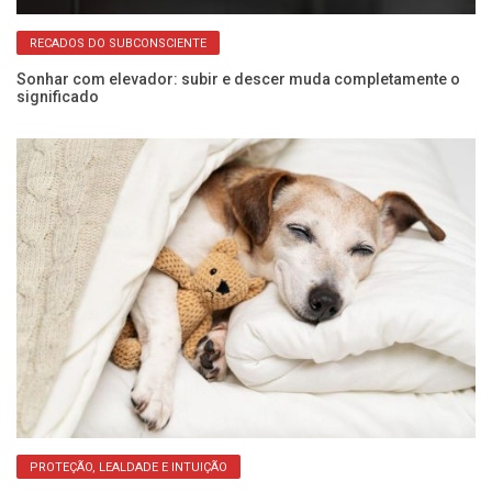
RECADOS DO SUBCONSCIENTE
Sonhar com elevador: subir e descer muda completamente o
Al
significado
p
PROTEÇÃO, LEALDADE E INTUIÇÃO