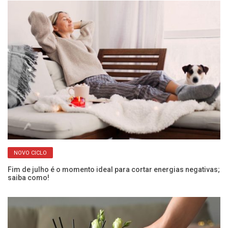
NOVO CICLO
Fim de julho é o momento ideal para cortar energias negativas;
O 
saiba como!
pa