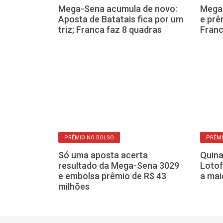
urso 2.984:
Mega-Sena acumula de novo:
Mega
 quase leva o
Aposta de Batatais fica por um
e prê
o
triz; Franca faz 8 quadras
Franc
PRÊMI
PRÊMIO NO BOLSO
Quina
Só uma aposta acerta
orteios,
Lotof
resultado da Mega-Sena 3029
 pagar prêmio
a mai
e embolsa prêmio de R$ 43
s nesta terça
milhões