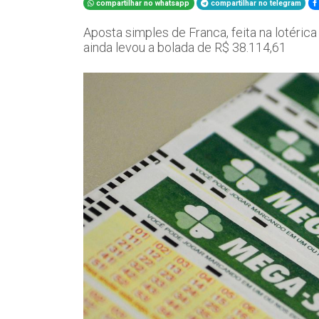
compartilhar no whatsapp
compartilhar no telegram
Aposta simples de Franca, feita na lotéric
ainda levou a bolada de R$ 38.114,61