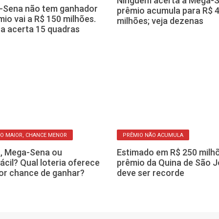
-Sena não tem ganhador
Ninguém acerta a Mega-S
mio vai a R$ 150 milhões.
prêmio acumula para R$ 
a acerta 15 quadras
milhões; veja dezenas
O MAIOR, CHANCE MENOR
PRÊMIO NÃO ACUMULA
, Mega-Sena ou
Estimado em R$ 250 milhõ
ácil? Qual loteria oferece
prêmio da Quina de São 
or chance de ganhar?
deve ser recorde