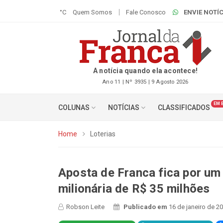
°C
Quem Somos
Fale Conosco
ENVIE NOTÍC
A notícia quando ela acontece!
Ano 11 | Nº 3935 | 9 Agosto 2026
EM 
COLUNAS
NOTÍCIAS
CLASSIFICADOS
Home
Loterias
Aposta de Franca fica por u
milionária de R$ 35 milhões
Robson Leite
Publicado em
16 de janeiro de 2