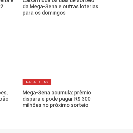
Caixa muda os dias de sorteio
Sete apostas 
ena e
da Mega-Sena e outras loterias
acertam a qua
42
para os domingos
Sena que não 
principal
NAS ALTURAS
AMULETO
es,
Mega-Sena acumula: prêmio
Números difíc
João
dispara e pode pagar R$ 300
um apostador 
milhões no próximo sorteio
quadra no sor
Sena